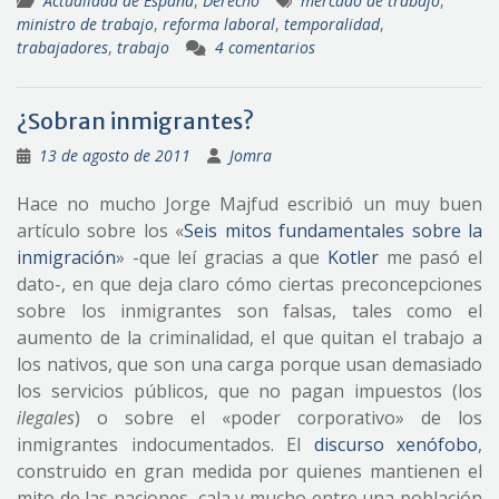
Actualidad de España
,
Derecho
mercado de trabajo
,
ministro de trabajo
,
reforma laboral
,
temporalidad
,
trabajadores
,
trabajo
4 comentarios
¿Sobran inmigrantes?
13 de agosto de 2011
Jomra
Hace no mucho Jorge Majfud escribió un muy buen
artículo sobre los «
Seis mitos fundamentales sobre la
inmigración
» -que leí gracias a que
Kotler
me pasó el
dato-, en que deja claro cómo ciertas preconcepciones
sobre los inmigrantes son falsas, tales como el
aumento de la criminalidad, el que quitan el trabajo a
los nativos, que son una carga porque usan demasiado
los servicios públicos, que no pagan impuestos (los
ilegales
) o sobre el «poder corporativo» de los
inmigrantes indocumentados. El
discurso xenófobo
,
construido en gran medida por quienes mantienen el
mito de las naciones, cala y mucho entre una población