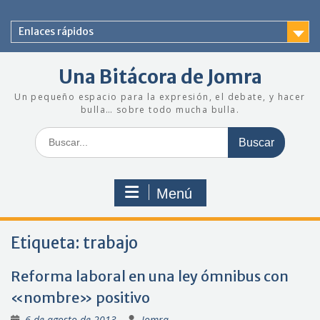
Saltar
al
Enlaces rápidos
contenido
Una Bitácora de Jomra
Un pequeño espacio para la expresión, el debate, y hacer
bulla… sobre todo mucha bulla.
Buscar:
Menú
Etiqueta:
trabajo
Reforma laboral en una ley ómnibus con
«nombre» positivo
6 de agosto de 2013
Jomra