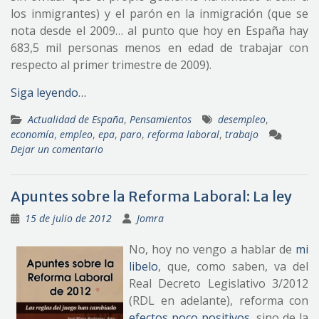
los inmigrantes) y el parón en la inmigración (que se
nota desde el 2009… al punto que hoy en España hay
683,5 mil personas menos en edad de trabajar con
respecto al primer trimestre de 2009).
Siga leyendo…
Actualidad de España
,
Pensamientos
desempleo
,
economía
,
empleo
,
epa
,
paro
,
reforma laboral
,
trabajo
Dejar un comentario
Apuntes sobre la Reforma Laboral: La ley
15 de julio de 2012
Jomra
No, hoy no vengo a hablar de
mi
libelo
, que, como saben, va del
Real Decreto Legislativo 3/2012
(RDL en adelante), reforma con
efectos poco positivos
, sino de la