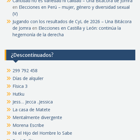
Cantidad no es variedad ni calidad – Una Bitácora de Jomra
en
Elecciones en Perú – mujer, género y diversidad sexual
(V)
Jugando con los resultados de CyL de 2026 – Una Bitácora
de Jomra
en
Elecciones en Castilla y León: continúa la
hegemonía de la derecha
¿Descontinuados?
299 792 458
Días de alquiler
Física 3
Hutku
Jess… Jecca ..Jessica
La casa de Matete
Mentalmente divergente
Morena Escribe
Ni el Hijo del Hombre lo Sabe