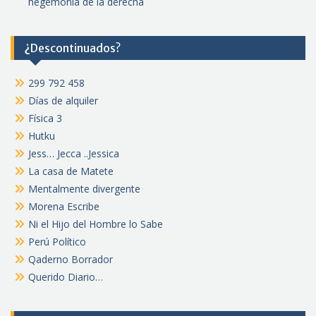
hegemonía de la derecha
¿Descontinuados?
299 792 458
Días de alquiler
Física 3
Hutku
Jess… Jecca ..Jessica
La casa de Matete
Mentalmente divergente
Morena Escribe
Ni el Hijo del Hombre lo Sabe
Perú Político
Qaderno Borrador
Querido Diario…