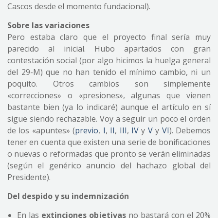
Cascos desde el momento fundacional).
Sobre las variaciones
Pero estaba claro que el proyecto final sería muy
parecido al inicial. Hubo apartados con gran
contestación social (por algo hicimos la huelga general
del 29-M) que no han tenido el mínimo cambio, ni un
poquito. Otros cambios son simplemente
«correcciones» o «presiones», algunas que vienen
bastante bien (ya lo indicaré) aunque el artículo en sí
sigue siendo rechazable. Voy a seguir un poco el orden
de los «apuntes» (
previo
,
I
,
II
,
III
,
IV
y
V
y
VI
). Debemos
tener en cuenta que existen una serie de bonificaciones
o nuevas o reformadas que pronto se verán eliminadas
(según el genérico anuncio del hachazo global del
Presidente).
Del despido y su indemnización
En las
extinciones objetivas
no bastará con el 20%