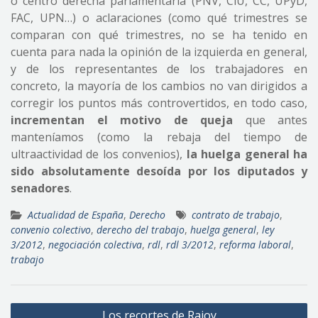
o centro derecha parlamentaria (PNV, CiU, CC, UPyD,
FAC, UPN…) o aclaraciones (como qué trimestres se
comparan con qué trimestres, no se ha tenido en
cuenta para nada la opinión de la izquierda en general,
y de los representantes de los trabajadores en
concreto, la mayoría de los cambios no van dirigidos a
corregir los puntos más controvertidos, en todo caso,
incrementan el motivo de queja
que antes
manteníamos (como la rebaja del tiempo de
ultraactividad de los convenios),
la huelga general ha
sido absolutamente desoída por los diputados y
senadores
.
Actualidad de España
,
Derecho
contrato de trabajo
,
convenio colectivo
,
derecho del trabajo
,
huelga general
,
ley
3/2012
,
negociación colectiva
,
rdl
,
rdl 3/2012
,
reforma laboral
,
trabajo
Navegación
Los recortes de Rajoy