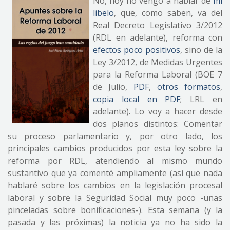
No, hoy no vengo a hablar de
mi
libelo
, que, como saben, va del
Real Decreto Legislativo 3/2012
(RDL en adelante), reforma con
efectos poco positivos
, sino de la
Ley 3/2012, de Medidas Urgentes
para la Reforma Laboral (BOE 7
de Julio,
PDF
,
otros formatos
,
copia local en PDF
; LRL en
adelante). Lo voy a hacer desde
dos planos distintos: Comentar
su proceso parlamentario y, por otro lado, los
principales cambios producidos por esta ley sobre la
reforma por RDL, atendiendo al mismo mundo
sustantivo que ya comenté ampliamente (así que nada
hablaré sobre los cambios en la legislación procesal
laboral y sobre la Seguridad Social muy poco -unas
pinceladas sobre bonificaciones-). Esta semana (y la
pasada y las próximas) la noticia ya no ha sido la