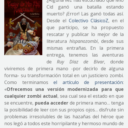
¿Alguna vez has escuchado que Mio
Cid ganó una batalla estando
muerto? ¡Error! Las ganó todas así.
Desde el
Colectivo ClásicoZ
, en el
que participo, se ha propuesto
rescatar y publicar lo mejor de la
literatura
hispanozombi
, desde sus
mismas entrañas. En la primera
entrega, tenemos las aventuras
de
Ruy Díaz de Bivar
, donde
viviremos de primera mano -por decirlo de alguna
forma- su transformación total en un justiciero zombi.
Como terminamos
el artículo de presentación
:
«
Ofrecemos una versión modernizada para que
cualquier zombi actual
, sea cual sea el estado en que
se encuentre,
pueda acceder
de primera mano… tenga
la posibilidad de leer con sus propios ojos… disfrute sin
problemas irresolubles de las hazañas del héroe que
nos legó a todos este horripilante y hermoso mundo de