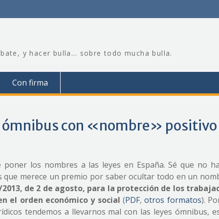
bate, y hacer bulla… sobre todo mucha bulla.
Con firma
ey ómnibus con «nombre» positivo
e poner los nombres a las leyes en España. Sé que no h
s que merece un premio por saber ocultar todo en un nomb
/2013, de 2 de agosto, para la protección de los trabaja
en el orden económico y social
(
PDF
,
otros formatos
). Po
rídicos tendemos a llevarnos mal con las leyes ómnibus, e