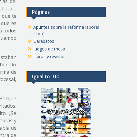
ias del
l título
Páginas
 que te
 que es
Apuntes sobre la reforma laboral
 a todos
(libro)
 tiempo
Garabatos
Juegos de mesa
Libros y revistas
estaban
ber ido
orma de
Igualito 100
ocesal,
 Porque
ntados,
to. ¿Se
turas y
habla de
ontra de