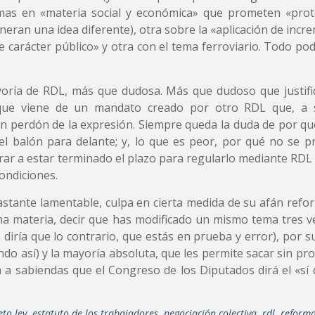
rmas en «materia social y económica» que prometen «prot
eran una idea diferente), otra sobre la «aplicación de inc
e carácter público» y otra con el tema ferroviario. Todo pod
yoría de RDL, más que dudosa. Más que dudoso que justifi
rque viene de un mandato creado por otro RDL que, a 
n perdón de la expresión. Siempre queda la duda de por qu
r el balón para delante; y, lo que es peor, por qué no se p
erar a estar terminado el plazo para regularlo mediante RD
ondiciones.
bastante lamentable, culpa en cierta medida de su afán refo
ma materia, decir que has modificado un mismo tema tres v
diría que lo contrario, que estás en prueba y error), por s
ndo así) y la mayoría absoluta, que les permite sacar sin p
 a sabiendas que el Congreso de los Diputados dirá el «sí 
eto ley
,
estatuto de los trabajadores
,
negociación colectiva
,
rdl
,
reform