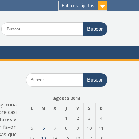
Enlaces rápidos
Buscar:
Buscar:
agosto 2013
ay «una
L
M
X
J
V
S
D
re casi
1
2
3
4
dores a
r favor,
5
6
7
8
9
10
11
sas que
12
13
14
15
16
17
18