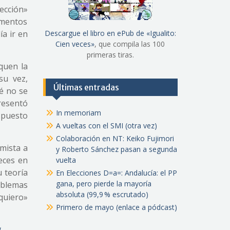
ección»
rementos
ía ir en
Descargue el libro en ePub de «Igualito:
Cien veces»
, que compila las 100
primeras tiras.
quen la
su vez,
Últimas entradas
é no se
resentó
In memoriam
L puesto
A vueltas con el SMI (otra vez)
Colaboración en NT: Keiko Fujimori
rmista a
y Roberto Sánchez pasan a segunda
eces en
vuelta
u teoría
En Elecciones D=a=: Andalucía: el PP
gana, pero pierde la mayoría
roblemas
absoluta (99,9 % escrutado)
quiero»
Primero de mayo (enlace a pódcast)
a