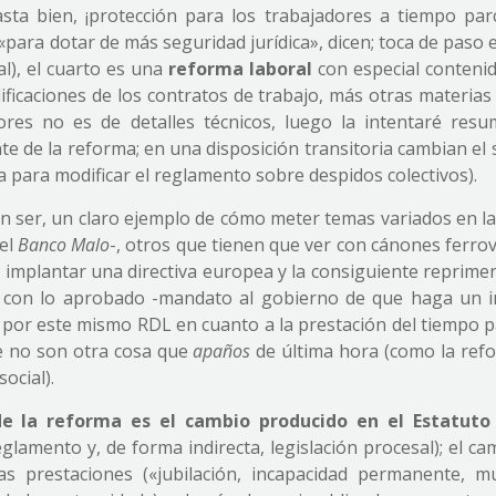
asta bien, ¡protección para los trabajadores a tiempo parci
para dotar de más seguridad jurídica», dicen; toca de paso 
l), el cuarto es una
reforma laboral
con especial contenid
dificaciones de los contratos de trabajo, más otras materia
ores no es de detalles técnicos, luego la intentaré resu
te de la reforma; en una disposición transitoria cambian el
a para modificar el reglamento sobre despidos colectivos).
len ser, un claro ejemplo de cómo meter temas variados en l
-el
Banco Malo
-, otros que tienen que ver con cánones ferrov
 implantar una directiva europea y la consiguiente reprime
ión con lo aprobado -mandato al gobierno de que haga un 
 por este mismo RDL en cuanto a la prestación del tiempo pa
ue no son otra cosa que
apaños
de última hora (como la ref
ocial).
e la reforma es el cambio producido en el Estatuto
lamento y, de forma indirecta, legislación procesal); el c
s prestaciones («jubilación, incapacidad permanente, m