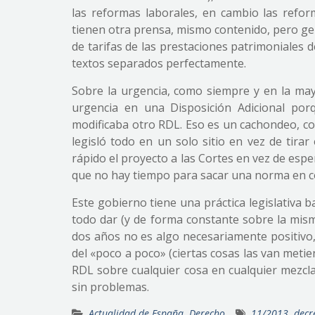
las reformas laborales, en cambio las refo
tienen otra prensa, mismo contenido, pero gen
de tarifas de las prestaciones patrimoniales d
textos separados perfectamente.
Sobre la urgencia, como siempre y en la ma
urgencia en una Disposición Adicional po
modificaba otro RDL. Eso es un cachondeo, co
legisló todo en un solo sitio en vez de tira
rápido el proyecto a las Cortes en vez de esp
que no hay tiempo para sacar una norma en c
Este gobierno tiene una práctica legislativa 
todo dar (y de forma constante sobre la mis
dos años no es algo necesariamente positivo, 
del «poco a poco» (ciertas cosas las van metie
RDL sobre cualquier cosa en cualquier mezcla
sin problemas.
Actualidad de España
,
Derecho
11/2013
,
decr