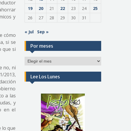
nductor
19
20
21
22
23
24
25
ahorrar
micos y
26
27
28
29
30
31
« Jul
Sep »
de cómo
, si se
Por meses
o que si
Por
meses
e no, ni
1/2013,
Lee Los Lunes
edacción
gobierno
o a las
udas, y
o en el
e lo que