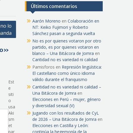
Últimos comentarios
Aarón Moreno
en
Colaboración en
 no lo
NT: Keiko Fujimori y Roberto
anda
Sánchez pasan a segunda vuelta
No es por quienes votaron por otro
partido, es por quienes votaron en
vo»
blanco – Una Bitácora de Jomra
en
Cantidad no es variedad ni calidad
Pamisforos
en
Represión lingüística:
El castellano como único idioma
válido durante el franquismo
Est
Cantidad no es variedad ni calidad –
e
Una Bitácora de Jomra
en
siti
Elecciones en Perú – mujer, género
o
y diversidad sexual (V)
usa
Aki
Jugando con los resultados de CyL
sm
de 2026 – Una Bitácora de Jomra
en
et
Elecciones en Castilla y León:
par
continúa la hegemonía de la