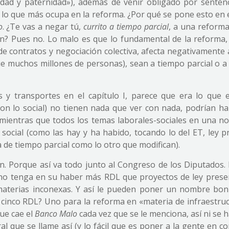
idad y paternidad»), además de venir obligado por sentenc
 lo que más ocupa en la reforma. ¿Por qué se pone esto en e
o
. ¿Te vas a negar tú,
currito a tiempo parcial
, a una reforma
ón? Pues no. Lo malo es que lo fundamental de la reforma,
de contratos y negociación colectiva, afecta negativamente
e muchos millones de personas), sean a tiempo parcial o a
s y transportes en el capítulo I, parece que era lo que 
on lo social) no tienen nada que ver con nada, podrían ha
mientras que todos los temas laborales-sociales en una n
social (como las hay y ha habido, tocando lo del ET, ley pr
a de tiempo parcial como lo otro que modifican).
. Porque así va todo junto al Congreso de los Diputados.
rno tenga en su haber más RDL que proyectos de ley prese
aterias inconexas. Y así le pueden poner un nombre boni
cinco RDL? Uno para la reforma en «materia de infraestruc
que cae el
Banco Malo
cada vez que se le menciona, así ni se 
al que se llame así (y lo fácil que es poner a la gente en c