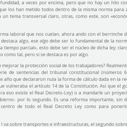
fundidad, a veces por encima, pero que no hay un hilo co
 que los han metido todos dentro de la misma norma para 
n un tema transversal claro, otras, como este, son «econó
orma laboral que nos cuelan, ahora ando con el berrinche 
 destaca algo, ese
algo
debe ser lo fundamental de la norma
 tiempo parcial», esto debe ser el núcleo de dicha ley; clar
 como tal, pero si se destaca es por algo.
a
mejorar la protección social de los trabajadores? Realment
erie de sentencias del tribunal constitucional (números 6
e año que declararon nula la forma de cálculo dada en la r
e vulneraba el artículo 14 de la Constitución. Así que el 
ara eso existe el Real Decreto-Ley) o a mandarle un proyect
bierno- por lo segundo. Es una reforma importante, sin d
l centro de todo el Real Decreto Ley como para ponerl
 I va sobre transportes e infraestructuras, el segundo sobr