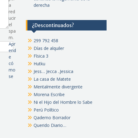
a
derecha
red
ucir
el
¿Descontinuados?
spa
m.
299 792 458
Apr
Días de alquiler
end
Física 3
e
có
Hutku
mo
Jess… Jecca ..Jessica
se
La casa de Matete
Mentalmente divergente
Morena Escribe
Ni el Hijo del Hombre lo Sabe
Perú Político
Qaderno Borrador
Querido Diario…