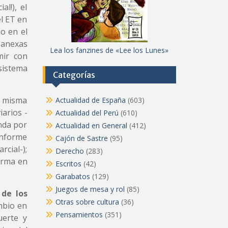
al!), el
el ET en
o en el
s anexas
Lea los fanzines de «Lee los Lunes»
mir con
 sistema
Categorías
a misma
Actualidad de España
(603)
iarios -
Actualidad del Perú
(610)
nda por
Actualidad en General
(412)
informe
Cajón de Sastre
(95)
rcial-);
Derecho
(283)
orma en
Escritos
(42)
Garabatos
(129)
Juegos de mesa y rol
(85)
 de los
Otras sobre cultura
(36)
ambio en
Pensamientos
(351)
uerte y