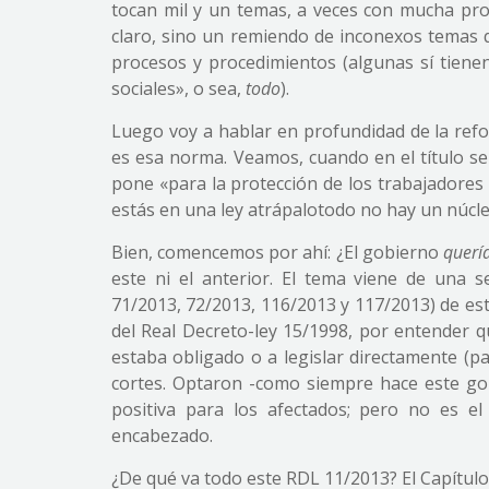
tocan mil y un temas, a veces con mucha pro
claro, sino un remiendo de inconexos temas
procesos y procedimientos (algunas sí tiene
sociales», o sea,
todo
).
Luego voy a hablar en profundidad de la ref
es esa norma. Veamos, cuando en el título se
pone «para la protección de los trabajadores a
estás en una ley atrápalotodo no hay un núcleo
Bien, comencemos por ahí: ¿El gobierno
querí
este ni el anterior. El tema viene de una s
71/2013, 72/2013, 116/2013 y 117/2013) de est
del Real Decreto-ley 15/1998, por entender qu
estaba obligado o a legislar directamente (p
cortes. Optaron -como siempre hace este go
positiva para los afectados; pero no es e
encabezado.
¿De qué va todo este RDL 11/2013? El Capítulo