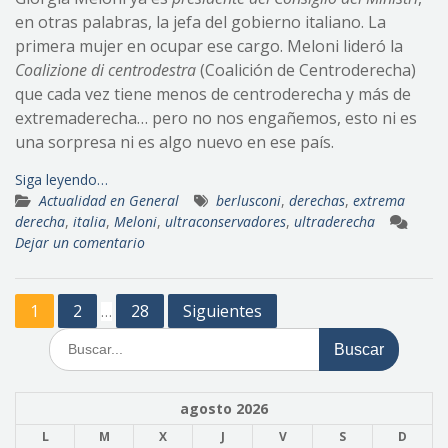
en otras palabras, la jefa del gobierno italiano. La
primera mujer en ocupar ese cargo. Meloni lideró la
Coalizione di centrodestra
(Coalición de Centroderecha)
que cada vez tiene menos de centroderecha y más de
extremaderecha… pero no nos engañemos, esto ni es
una sorpresa ni es algo nuevo en ese país.
Siga leyendo…
Actualidad en General
berlusconi
,
derechas
,
extrema
derecha
,
italia
,
Meloni
,
ultraconservadores
,
ultraderecha
Dejar un comentario
Paginación
1
2
28
Siguientes
…
de
Buscar:
entradas
agosto 2026
L
M
X
J
V
S
D