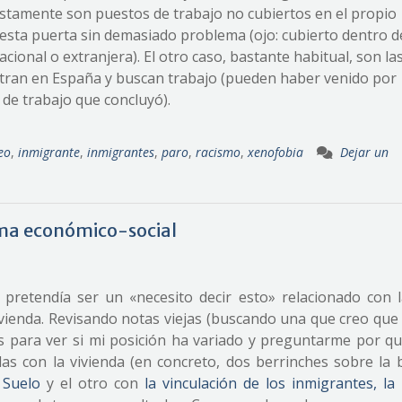
ustamente son puestos de trabajo no cubiertos en el propio
 esta puerta sin demasiado problema (ojo: cubierto dentro d
cional o extranjera). El otro caso, bastante habitual, son la
tran en España y buscan trabajo (pueden haber venido por
 de trabajo que concluyó).
eo
,
inmigrante
,
inmigrantes
,
paro
,
racismo
,
xenofobia
Dejar un
ema económico-social
retendía ser un «necesito decir esto» relacionado con la
ivienda. Revisando notas viejas (buscando una que creo que 
s para ver si mi posición ha variado y preguntarme por qu
s con la vivienda (en concreto, dos berrinches sobre la 
 Suelo
y el otro con
la vinculación de los inmigrantes, la 