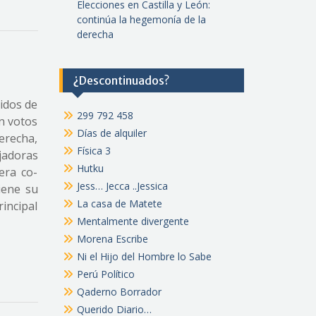
Elecciones en Castilla y León:
continúa la hegemonía de la
derecha
¿Descontinuados?
tidos de
299 792 458
en votos
Días de alquiler
erecha,
Física 3
jadoras
Hutku
era co-
Jess… Jecca ..Jessica
iene su
La casa de Matete
rincipal
Mentalmente divergente
Morena Escribe
Ni el Hijo del Hombre lo Sabe
Perú Político
Qaderno Borrador
Querido Diario…