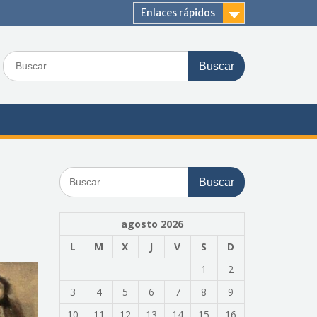
Enlaces rápidos
Buscar:
Buscar:
agosto 2026
L
M
X
J
V
S
D
1
2
3
4
5
6
7
8
9
10
11
12
13
14
15
16