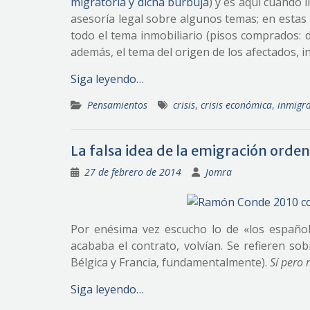
migratoria y dicha burbuja
) y es aquí cuando 
asesoría legal sobre algunos temas; en estas
todo el tema inmobiliario (pisos comprados: d
además, el tema del origen de los afectados, i
Siga leyendo…
Pensamientos
crisis
,
crisis económica
,
inmigr
La falsa idea de la emigración orde
27 de febrero de 2014
Jomra
Por enésima vez escucho lo de «los españo
acababa el contrato, volvían. Se refieren s
Bélgica y Francia, fundamentalmente).
Sí pero 
Siga leyendo…