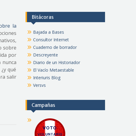
Bitácoras
obre la
Bajada a Bases
pciones
Consultor Internet
nativos,
 o sobre
Cuaderno de borrador
ida por
Descreyente
a nunca
Diario de un Historiador
 ¿y qué
El Vacío Metaestable
ra salir
Interiuris Blog
Versvs
Campañas