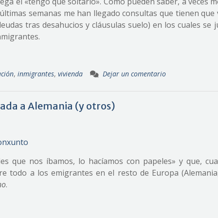
llega el «tengo que soltarlo». Como pueden saber, a veces 
 últimas semanas me han llegado consultas que tienen que 
eudas tras desahucios y cláusulas suelo) en los cuales se 
nmigrantes.
ación
,
inmigrantes
,
vivienda
Dejar un comentario
nada a Alemania (y otros)
les que nos íbamos, lo hacíamos con papeles» y que, cu
obre todo a los emigrantes en el resto de Europa (Alemani
no
.