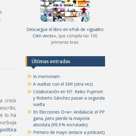
e
s
Descargue el libro en ePub de «Igualito:
Cien veces»
, que compila las 100
primeras tiras.
Últimas entradas
In memoriam
A vueltas con el SMI (otra vez)
Colaboración en NT: Keiko Fujimori
y Roberto Sánchez pasan a segunda
 crisis
vuelta
escribí,
En Elecciones D=a=: Andalucía: el PP
é lo ha
gana, pero pierde la mayoría
burbuja
absoluta (99,9 % escrutado)
política
Primero de mayo (enlace a pódcast)