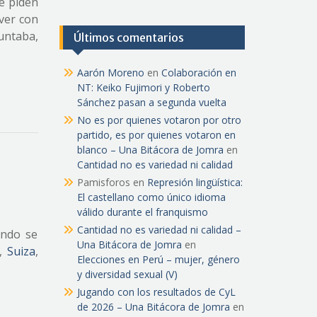
me piden
ver con
juntaba,
Últimos comentarios
Aarón Moreno
en
Colaboración en
NT: Keiko Fujimori y Roberto
Sánchez pasan a segunda vuelta
No es por quienes votaron por otro
partido, es por quienes votaron en
blanco – Una Bitácora de Jomra
en
Cantidad no es variedad ni calidad
Pamisforos
en
Represión lingüística:
El castellano como único idioma
válido durante el franquismo
Cantidad no es variedad ni calidad –
ando se
Una Bitácora de Jomra
en
a,
Suiza
,
Elecciones en Perú – mujer, género
y diversidad sexual (V)
Jugando con los resultados de CyL
de 2026 – Una Bitácora de Jomra
en