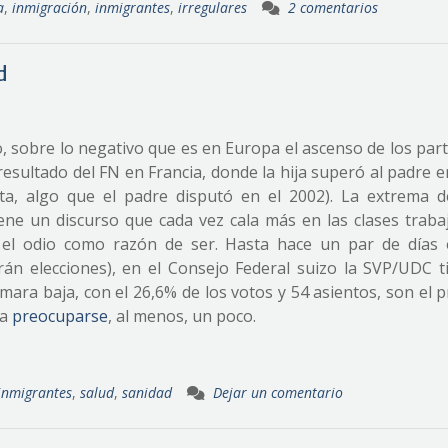
a
,
inmigración
,
inmigrantes
,
irregulares
2 comentarios
d
, sobre lo negativo que es en Europa el ascenso de los par
resultado del FN en Francia, donde la hija superó al padre 
a, algo que el padre disputó en el 2002). La extrema d
iene un discurso que cada vez cala más en las clases traba
 el odio como razón de ser. Hasta hace un par de días 
án elecciones), en el Consejo Federal suizo la SVP/UDC t
ámara baja, con el 26,6% de los votos y 54 asientos, son el p
ra
preocuparse
, al menos, un poco.
inmigrantes
,
salud
,
sanidad
Dejar un comentario