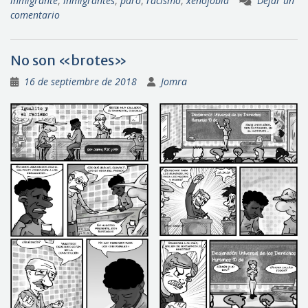
inmigrante
,
inmigrantes
,
paro
,
racismo
,
xenofobia
Dejar un
comentario
No son «brotes»
16 de septiembre de 2018
Jomra