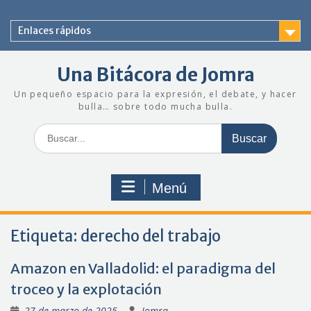
Saltar
al
Enlaces rápidos
contenido
Una Bitácora de Jomra
Un pequeño espacio para la expresión, el debate, y hacer
bulla… sobre todo mucha bulla.
Buscar:
Menú
Etiqueta:
derecho del trabajo
Amazon en Valladolid: el paradigma del
troceo y la explotación
27 de marzo de 2025
Jomra