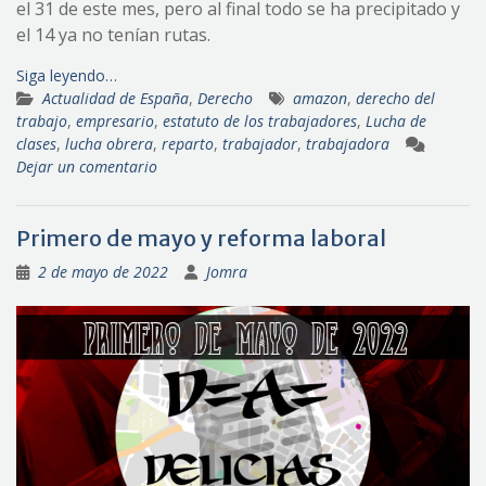
el 31 de este mes, pero al final todo se ha precipitado y
el 14 ya no tenían rutas.
Siga leyendo…
Actualidad de España
,
Derecho
amazon
,
derecho del
trabajo
,
empresario
,
estatuto de los trabajadores
,
Lucha de
clases
,
lucha obrera
,
reparto
,
trabajador
,
trabajadora
Dejar un comentario
Primero de mayo y reforma laboral
2 de mayo de 2022
Jomra