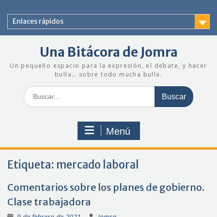
Saltar
al
Enlaces rápidos
contenido
Una Bitácora de Jomra
Un pequeño espacio para la expresión, el debate, y hacer
bulla… sobre todo mucha bulla.
Buscar:
Menú
Etiqueta:
mercado laboral
Comentarios sobre los planes de gobierno.
Clase trabajadora
9 de febrero de 2021
Jomra