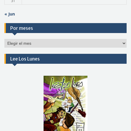
31
« Jun
Por meses
Por
meses
Lee Los Lunes