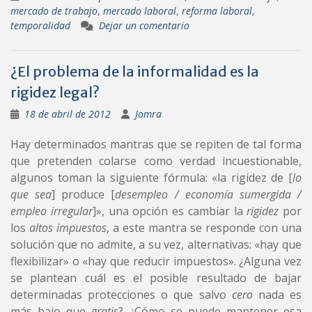
mercado de trabajo
,
mercado laboral
,
reforma laboral
,
temporalidad
Dejar un comentario
¿El problema de la informalidad es la
rigidez legal?
18 de abril de 2012
Jomra
Hay determinados mantras que se repiten de tal forma
que pretenden colarse como verdad incuestionable,
algunos toman la siguiente fórmula: «la rigidez de [
lo
que sea
] produce [
desempleo / economía sumergida /
empleo irregular
]», una opción es cambiar la
rigidez
por
los
altos impuestos
, a este mantra se responde con una
solución que no admite, a su vez, alternativas: «hay que
flexibilizar» o «hay que reducir impuestos». ¿Alguna vez
se plantean cuál es el posible resultado de bajar
determinadas protecciones o que salvo
cero
nada es
más bajo que
gratis
? ¿Cómo se puede mantener esa