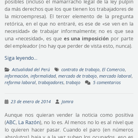
posibles (incluso el mamarracho legal de la ley pulpín
da más derechos que los que tienen los trabajadores de
la microempresa). El tercer elemento de la pregunta
retórica, en el que no entraré, es ese de «se ven en la
necesidad» de trabajar informalmente; no es que sea
una «necesidad», es que
es una imposición
por parte
del empleador (no hay que perder de vista esto, nunca).
Siga leyendo…
Actualidad del Perú
contrato de trabajo
,
El Comercio
,
información
,
informalidad
,
mercado de trabajo
,
mercado laboral
,
reforma laboral
,
trabajadores
,
trabajo
5 comentarios
23 de enero de 2014
Jomra
Aunque nos quieran vender la noticia como positiva
(
ABC
,
La Razón
), no lo es. Al menos no lo es al nivel que
lo quieren hacer pasar. Cuando el paro (en números
absolutos) baja y a la vez suben los ocupados, eso es