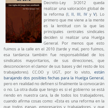
Decreto-Ley 3/2012 queda
realizar una valoración global de
la reforma (
I
,
II
,
III
,
IV
y
V
). Lo
primero que me viene a la mente
es la lentitud con la que las
principales centrales sindicales
deciden si realizar una Huelga
General. Por menos que esto
fuimos a la calle en el 2010 (tarde y mal, pero fuimos,
esa tardanza también fue responsabilidad de los
sindicatos mayoritarios, de sus direcciones, que
desconocieron el clamor de sus bases y del resto de los
trabajadores). CC.OO y UGT, por lo visto,
están
barajando dos posibles fechas para la Huelga General
,
pero en realidad no definen si finalmente la convocarán
o no. La otra duda que tengo es si el gobierno se está
riendo en nuestra cara, la de todos los trabajadores,
cuando afirma cosas como: «Esta es una reforma en la
que todos ganan, empresarios y trabajadores, y que