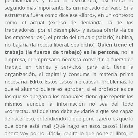
peculiaridades y toda la estructura, así como lo
segundo más importante: Es un mercado derivado. Si la
estructura fuera como dice ese «libro», en un contexto
como el actual (exceso de demanda -la de los
trabajadores, por el desempleo- y escasa oferta -la de
los empresarios-), el precio del trabajo (salario) subiría,
no bajaría (la receta liberal, sea dicho).
Quien tiene el
trabajo (la fuerza de trabajo) es la persona
, no la
empresa, el empresario necesita convertir la fuerza de
trabajo en bienes y servicios, para ello tiene la
organización, el capital y consume la materia prima
necesaria.
Edito
: Estos casos me causan problemas; lo
que el alumno quiere es aprobar, si el profesor es de
los que se apegan a los manuales, tiene que repetir los
mismos aunque la información no sea del todo
«correcta», así que uno debe ayudarle a que sea capaz
de hacer eso, entendiendo lo que pone… ¡pero es que lo
que pone está mal! ¿Qué hago en esos casos? Hasta
ahora voy por lo «fácil», repito lo que pone el libro, le