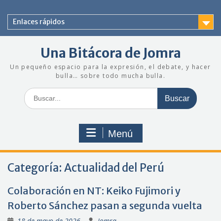
Saltar
al
Enlaces rápidos
contenido
Una Bitácora de Jomra
Un pequeño espacio para la expresión, el debate, y hacer
bulla… sobre todo mucha bulla.
Buscar:
Menú
Categoría:
Actualidad del Perú
Colaboración en NT: Keiko Fujimori y
Roberto Sánchez pasan a segunda vuelta
18 de mayo de 2026
Jomra