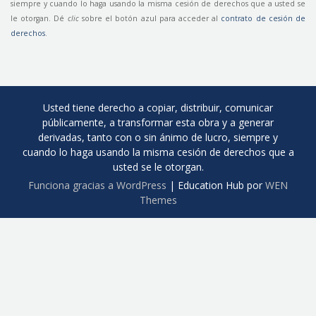
siempre y cuando lo haga usando la misma cesión de derechos que a usted se
le otorgan. Dé
clic
sobre el botón azul para acceder al
contrato de cesión de
derechos
.
Usted tiene derecho a copiar, distribuir, comunicar
públicamente, a transformar esta obra y a generar
derivadas, tanto con o sin ánimo de lucro, siempre y
cuando lo haga usando la misma cesión de derechos que a
usted se le otorgan.
Funciona gracias a WordPress
|
Education Hub por
WEN
Themes