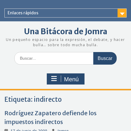
Saltar
al
Enlaces rápidos
contenido
Una Bitácora de Jomra
Un pequeño espacio para la expresión, el debate, y hacer
bulla… sobre todo mucha bulla.
Buscar:
Menú
Etiqueta:
indirecto
Rodríguez Zapatero defiende los
impuestos indirectos
17 de junio de 2009
Jomra