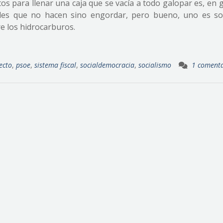
os para llenar una caja que se vacía a todo galopar es, en 
ales que no hacen sino engordar, pero bueno, uno es s
re los hidrocarburos.
ecto
,
psoe
,
sistema fiscal
,
socialdemocracia
,
socialismo
1 comenta