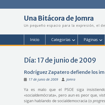
Saltar
al
contenido
Una Bitácora de Jomra
Un pequeño espacio para la expresión, el de
Inicio
Categorías
Páginas
Día:
17 de junio de 2009
Rodríguez Zapatero defiende los im
17 de junio de 2009
Jomra
Ya es malo que el PSOE siga insistiend
«socialdemócrata», pero aun es peor que, vist
sigan hablando de socialdemocracia (o
progre