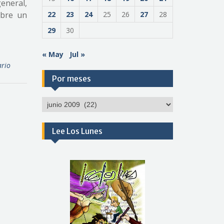
general,
obre un
22
23
24
25
26
27
28
29
30
« May
Jul »
rio
Por meses
Por
meses
Lee Los Lunes