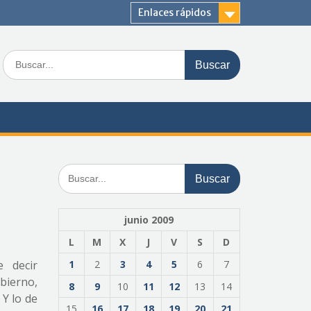
Enlaces rápidos
Buscar:
Buscar:
junio 2009
L
M
X
J
V
S
D
 decir
1
2
3
4
5
6
7
obierno,
8
9
10
11
12
13
14
 Y lo de
15
16
17
18
19
20
21