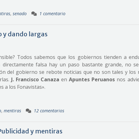
tiras
,
senado
1 comentario
o y dando largas
sible? Todos sabemos que los gobiernos tienden a endu
n directamente falsa hay un paso bastante grande, no s
ión del gobierno se rebote noticias que no son tales y los 
rlas.
J. Francisco Canaza
en
Apuntes Peruanos
nos advier
 a los Fonavistas».
o
,
mentiras
12 comentarios
Publicidad y mentiras