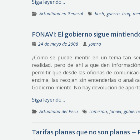
Siga leyendo…
Actualidad en General
bush
,
guerra
,
iraq
,
men
FONAVI: El gobierno sigue mintiend
24 de mayo de 2008
Jomra
¿Cómo se puede mentir en un tema tan sen
realidad, pero de ahí a que den informació
permitir que desde las oficinas de comunicac
encima, las recojan sin entenderlas o analiza
Gobierno miente: No hay devolución de aportes
Siga leyendo…
Actualidad del Perú
comisión
,
fonavi
,
gobiern
Tarifas planas que no son planas – 