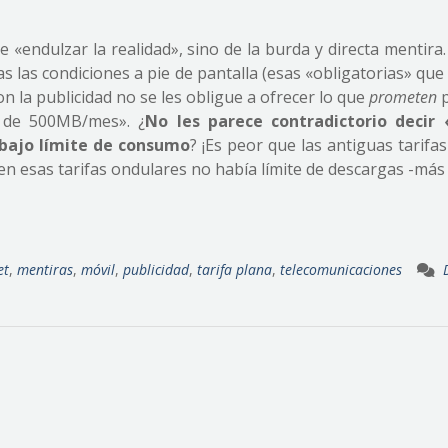
e «endulzar la realidad», sino de la burda y directa mentir
s las condiciones a pie de pantalla (esas «obligatorias» que
n la publicidad no se les obligue a ofrecer lo que
prometen
p
 de 500MB/mes». ¿
No les parece contradictorio decir 
n bajo límite de consumo
? ¡Es peor que las antiguas tarifa
n esas tarifas ondulares no había límite de descargas -más 
et
,
mentiras
,
móvil
,
publicidad
,
tarifa plana
,
telecomunicaciones