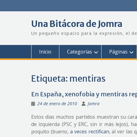
Saltar
al
contenido
Una Bitácora de Jomra
Un pequeño espacio para la expresión, el de
Inicio
Categorías
Páginas
Etiqueta:
mentiras
En España, xenofobia y mentiras re
24 de enero de 2010
Jomra
Estos días muchos partidos muestran su cara 
de izquierda (PSC y ERC, sin ir más lejos), h
poquito (bueno,
a veces rectifican
, al ver las