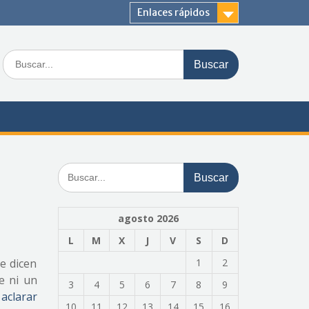
Enlaces rápidos
Buscar:
Buscar:
agosto 2026
L
M
X
J
V
S
D
e dicen
1
2
e ni un
3
4
5
6
7
8
9
aclarar
10
11
12
13
14
15
16