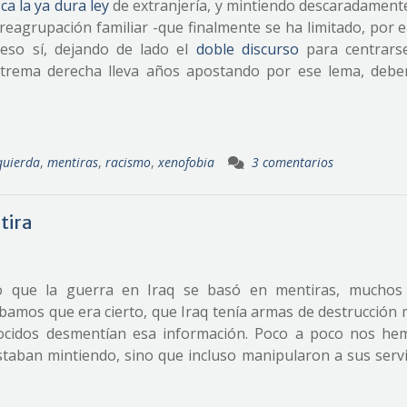
a la ya dura ley
de extranjería, y mintiendo descaradament
reagrupación familiar -que finalmente se ha limitado, por 
, eso sí, dejando de lado el
doble discurso
para centrars
xtrema derecha lleva años apostando por ese lema, debe
quierda
,
mentiras
,
racismo
,
xenofobia
3 comentarios
tira
o que la guerra en Iraq se basó en mentiras, muchos
mos que era cierto, que Iraq tenía armas de destrucción 
ocidos desmentían esa información. Poco a poco nos he
taban mintiendo, sino que incluso manipularon a sus servi