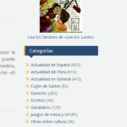
Lea los fanzines de «Lee los Lunes»
Categorías
lzar la
e puede
Actualidad de España
(603)
medios,
Actualidad del Perú
(610)
te: «El
Actualidad en General
(412)
Cajón de Sastre
(95)
Derecho
(283)
Escritos
(42)
Garabatos
(129)
Juegos de mesa y rol
(85)
Otras sobre cultura
(36)