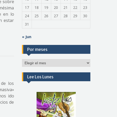
e sobre
enésima
17
18
19
20
21
22
23
e en lo
24
25
26
27
28
29
30
n estar
31
« Jun
Por meses
Por
meses
Lee Los Lunes
 de los
masiva»
mos ido
cios de