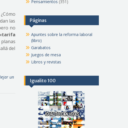
Pensamientos
(351)
a. ¿Cómo
Páginas
 dan las
ero no
«tarifa
Apuntes sobre la reforma laboral
(libro)
s planas
Garabatos
allá del
Juegos de mesa
Libros y revistas
Dejar un
Igualito 100