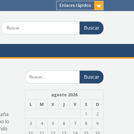
Enlaces rápidos
Buscar:
Buscar:
agosto 2026
L
M
X
J
V
S
D
paña.
1
2
mo lo
3
4
5
6
7
8
9
ando
10
11
12
13
14
15
16