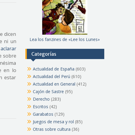
e dicen
Lea los fanzines de «Lee los Lunes»
e ni un
aclarar
Categorías
e sobre
enésima
Actualidad de España
(603)
e en lo
Actualidad del Perú
(610)
n estar
Actualidad en General
(412)
Cajón de Sastre
(95)
Derecho
(283)
Escritos
(42)
Garabatos
(129)
Juegos de mesa y rol
(85)
Otras sobre cultura
(36)