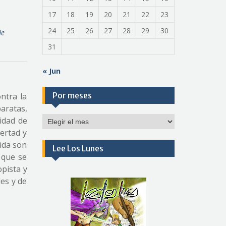
17
18
19
20
21
22
23
24
25
26
27
28
29
30
de
31
« Jun
Por meses
ntra la
baratas,
Por
idad de
meses
ertad y
ida son
Lee Los Lunes
 que se
opista y
es y de