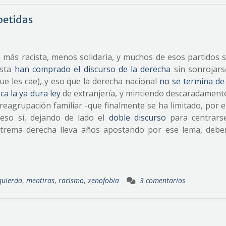
petidas
más racista, menos solidaria, y muchos de esos partidos s
asta
han comprado el discurso de la derecha
sin sonrojars
 que les cae), y eso que la derecha nacional
no se termina de 
a la ya dura ley
de extranjería, y mintiendo descaradament
reagrupación familiar -que finalmente se ha limitado, por 
, eso sí, dejando de lado el
doble discurso
para centrars
xtrema derecha lleva años apostando por ese lema, debe
quierda
,
mentiras
,
racismo
,
xenofobia
3 comentarios