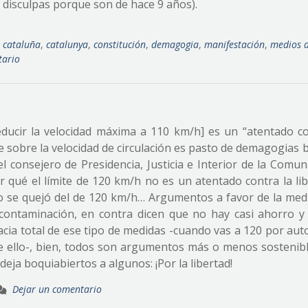
 disculpas porque son de hace 9 años).
cataluña
,
catalunya
,
constitución
,
demagogia
,
manifestación
,
medios 
tario
ducir la velocidad máxima a 110 km/h] es un “atentado co
e sobre la velocidad de circulación es pasto de demagogias 
 consejero de Presidencia, Justicia e Interior de la Comun
r qué el límite de 120 km/h no es un atentado contra la lib
no se quejó del de 120 km/h… Argumentos a favor de la med
 contaminación, en contra dicen que no hay casi ahorro y
cacia total de ese tipo de medidas -cuando vas a 120 por aut
 ello-, bien, todos son argumentos más o menos sostenibl
ja boquiabiertos a algunos: ¡Por la libertad!
Dejar un comentario