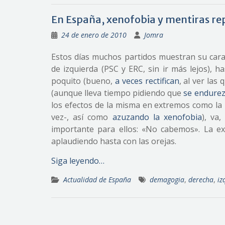
En España, xenofobia y mentiras re
24 de enero de 2010
Jomra
Estos días muchos partidos muestran su cara 
de izquierda (PSC y ERC, sin ir más lejos), h
poquito (bueno,
a veces rectifican
, al ver las
(aunque lleva tiempo pidiendo que
se endurezc
los efectos de la misma en extremos como la 
vez-, así como
azuzando la xenofobia
), va
importante para ellos: «No cabemos». La e
aplaudiendo hasta con las orejas.
Siga leyendo…
Actualidad de España
demagogia
,
derecha
,
iz