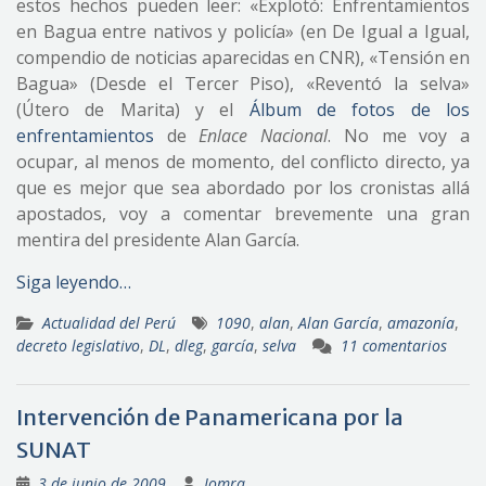
estos hechos pueden leer: «Explotó: Enfrentamientos
en Bagua entre nativos y policía» (en De Igual a Igual,
compendio de noticias aparecidas en CNR), «Tensión en
Bagua» (Desde el Tercer Piso), «Reventó la selva»
(Útero de Marita) y el
Álbum de fotos de los
enfrentamientos
de
Enlace Nacional
. No me voy a
ocupar, al menos de momento, del conflicto directo, ya
que es mejor que sea abordado por los cronistas allá
apostados, voy a comentar brevemente una gran
mentira del presidente Alan García.
Siga leyendo…
Actualidad del Perú
1090
,
alan
,
Alan García
,
amazonía
,
decreto legislativo
,
DL
,
dleg
,
garcía
,
selva
11 comentarios
Intervención de Panamericana por la
SUNAT
3 de junio de 2009
Jomra