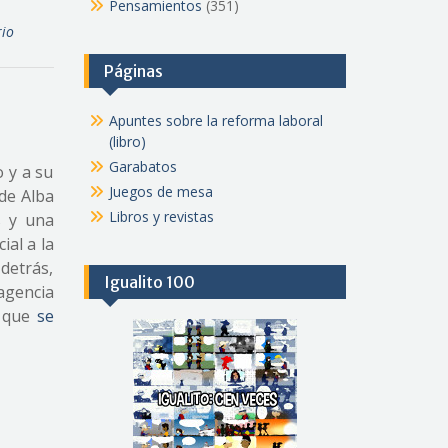
Pensamientos
(351)
io
Páginas
Apuntes sobre la reforma laboral
(libro)
Garabatos
o y a su
Juegos de mesa
de Alba
Libros y revistas
s y una
ial a la
 detrás,
Igualito 100
 agencia
n que
se