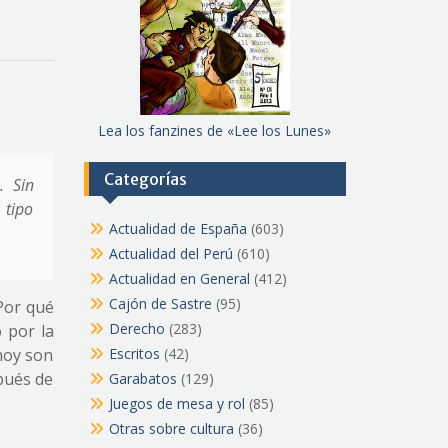
Lea los fanzines de «Lee los Lunes»
Categorías
. Sin
 tipo
Actualidad de España
(603)
Actualidad del Perú
(610)
Actualidad en General
(412)
Cajón de Sastre
(95)
Por qué
Derecho
(283)
o por la
hoy son
Escritos
(42)
pués de
Garabatos
(129)
Juegos de mesa y rol
(85)
Otras sobre cultura
(36)