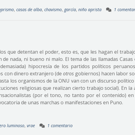
aprismo
,
casas de alba
,
chavismo
,
garcía
,
niño aprista
1 comentar
n los que detentan el poder, esto es, que les hagan el trabaj
n de nada, ni bueno ni malo. El tema de las llamadas Casas 
(demasiada) hipocresía de los partidos políticos peruano
 con dinero extranjero (de
otros
gobiernos) hacen labor soc
hasta los organismos de la ONU van con un discurso político
ituciones religiosas que realizan cierto trabajo social). En la
sacionalistas (por el tono, no tanto por el contenido) e
onvocatoria de unas marchas o manifestaciones en Puno.
ero luminoso
,
vrae
1 comentario