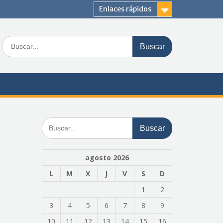
Enlaces rápidos
Buscar:
Buscar:
agosto 2026
L
M
X
J
V
S
D
1
2
3
4
5
6
7
8
9
10
11
12
13
14
15
16