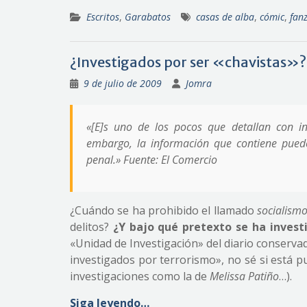
Escritos
,
Garabatos
casas de alba
,
cómic
,
fan
¿Investigados por ser «chavistas»?
9 de julio de 2009
Jomra
«
[E]s uno de los pocos que detallan con in
embargo, la información que contiene puede
penal.
» Fuente: El Comercio
¿Cuándo se ha prohibido el llamado
socialismo
delitos?
¿Y bajo qué pretexto se ha invest
«Unidad de Investigación» del diario conserv
investigados por terrorismo», no sé si está 
investigaciones como la de
Melissa Patiño
…).
Siga leyendo…