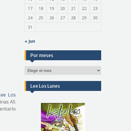
17
18
19
20
21
22
23
24
25
26
27
28
29
30
31
« Jun
Por meses
Por
meses
Lee Los Lunes
ee Los
ginas A5
entarlo