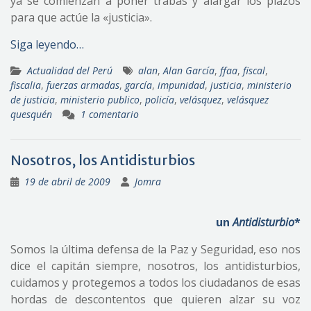
ya se comienzan a poner trabas y alargar los plazos
para que actúe la «justicia».
Siga leyendo…
Actualidad del Perú
alan
,
Alan García
,
ffaa
,
fiscal
,
fiscalia
,
fuerzas armadas
,
garcía
,
impunidad
,
justicia
,
ministerio
de justicia
,
ministerio publico
,
policía
,
velásquez
,
velásquez
quesquén
1 comentario
Nosotros, los Antidisturbios
19 de abril de 2009
Jomra
un
Antidisturbio
*
Somos la última defensa de la Paz y Seguridad, eso nos
dice el capitán siempre, nosotros, los antidisturbios,
cuidamos y protegemos a todos los ciudadanos de esas
hordas de descontentos que quieren alzar su voz