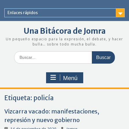
Saltar
al
Enlaces rápidos
contenido
Una Bitácora de Jomra
Un pequeño espacio para la expresión, el debate, y hacer
bulla… sobre todo mucha bulla.
Buscar:
Menú
Etiqueta:
policía
Vizcarra vacado: manifestaciones,
represión y nuevo gobierno
14 de noviembre de 2020
Jomra