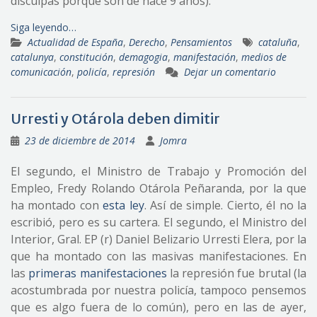
disculpas porque son de hace 9 años).
Siga leyendo…
Actualidad de España
,
Derecho
,
Pensamientos
cataluña
,
catalunya
,
constitución
,
demagogia
,
manifestación
,
medios de
comunicación
,
policía
,
represión
Dejar un comentario
Urresti y Otárola deben dimitir
23 de diciembre de 2014
Jomra
El segundo, el Ministro de Trabajo y Promoción del
Empleo, Fredy Rolando Otárola Peñaranda, por la que
ha montado con
esta ley
. Así de simple. Cierto, él no la
escribió, pero es su cartera. El segundo, el Ministro del
Interior, Gral. EP (r) Daniel Belizario Urresti Elera, por la
que ha montado con las masivas manifestaciones. En
las
primeras manifestaciones
la represión fue brutal (la
acostumbrada por nuestra policía, tampoco pensemos
que es algo fuera de lo común), pero en las de ayer,