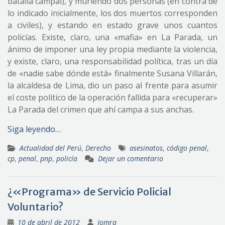
batalla campal), y muriendo dos personas (en contra de
lo indicado inicialmente, los dos muertos corresponden
a civiles), y estando en estado grave unos cuantos
policías. Existe, claro, una «mafia» en La Parada, un
ánimo de imponer una ley propia mediante la violencia,
y existe, claro, una responsabilidad política, tras un día
de «nadie sabe dónde está» finalmente Susana Villarán,
la alcaldesa de Lima, dio un paso al frente para asumir
el coste político de la operación fallida para «recuperar»
La Parada del crimen que ahí campa a sus anchas.
Siga leyendo…
Actualidad del Perú
,
Derecho
asesinatos
,
código penal
,
cp
,
penal
,
pnp
,
policía
Dejar un comentario
¿«Programa» de Servicio Policial
Voluntario?
10 de abril de 2012
Jomra