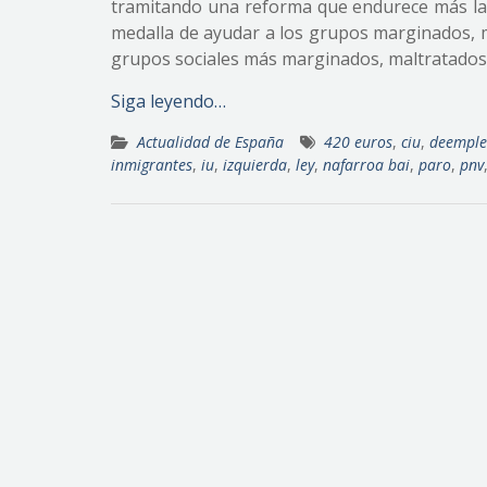
tramitando una reforma que endurece más la L
medalla de ayudar a los grupos marginados, mi
grupos sociales más marginados, maltratados y
Siga leyendo…
Actualidad de España
420 euros
,
ciu
,
deempl
inmigrantes
,
iu
,
izquierda
,
ley
,
nafarroa bai
,
paro
,
pnv