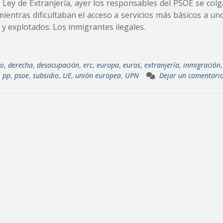
ey de Extranjería, ayer los responsables del PSOE se colg
entras dificultaban el acceso a servicios más básicos a un
 explotados: Los inmigrantes ilegales.
eo
,
derecha
,
desocupación
,
erc
,
europa
,
euros
,
extranjería
,
inmigración
,
,
pp
,
psoe
,
subsidio
,
UE
,
unión europea
,
UPN
Dejar un comentari