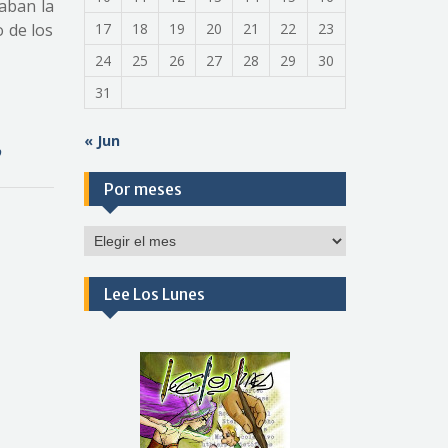
aban la
o de los
17
18
19
20
21
22
23
24
25
26
27
28
29
30
31
« Jun
o
Por meses
Por
meses
Lee Los Lunes