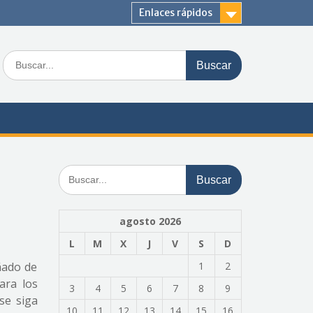
Enlaces rápidos
Buscar:
Buscar:
agosto 2026
L
M
X
J
V
S
D
ñado de
1
2
ra los
3
4
5
6
7
8
9
se siga
10
11
12
13
14
15
16