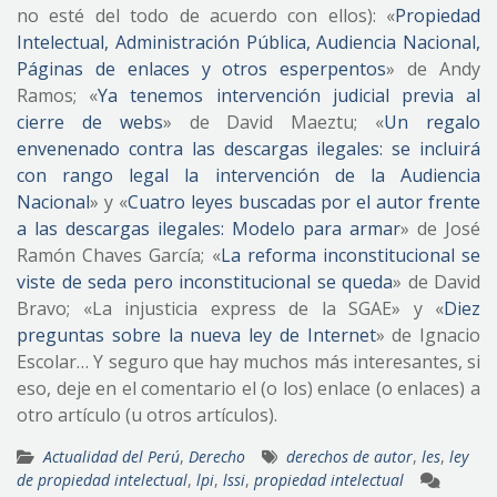
no esté del todo de acuerdo con ellos): «
Propiedad
Intelectual, Administración Pública, Audiencia Nacional,
Páginas de enlaces y otros esperpentos
» de Andy
Ramos; «
Ya tenemos intervención judicial previa al
cierre de webs
» de David Maeztu; «
Un regalo
envenenado contra las descargas ilegales: se incluirá
con rango legal la intervención de la Audiencia
Nacional
» y «
Cuatro leyes buscadas por el autor frente
a las descargas ilegales: Modelo para armar
» de José
Ramón Chaves García; «
La reforma inconstitucional se
viste de seda pero inconstitucional se queda
» de David
Bravo; «La injusticia express de la SGAE» y «
Diez
preguntas sobre la nueva ley de Internet
» de Ignacio
Escolar… Y seguro que hay muchos más interesantes, si
eso, deje en el comentario el (o los) enlace (o enlaces) a
otro artículo (u otros artículos).
Actualidad del Perú
,
Derecho
derechos de autor
,
les
,
ley
de propiedad intelectual
,
lpi
,
lssi
,
propiedad intelectual