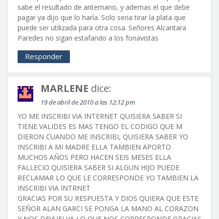
sabe el resultado de antemano, y ademas el que debe
pagar ya dijo que lo haría. Solo seria tirar la plata que
puede ser utilizada para otra cosa. Señores Alcantara
Paredes no sigan estafando a los fonavistas
Responder
MARLENE
dice:
19 de abril de 2010 a las 12:12 pm
YO ME INSCRIBI VIA INTERNET QUISIERA SABER SI
TIENE VALIDES ES MAS TENGO EL CODIGO QUE M
DIERON CUANDO ME INSCRIBI, QUISIERA SABER YO
INSCRIBI A MI MADRE ELLA TAMBIEN APORTO
MUCHOS AÑOS PERO HACEN SEIS MESES ELLA
FALLECIO QUISIERA SABER SI ALGUN HIJO PUEDE
RECLAMAR LO QUE LE CORRESPONDE YO TAMBIEN LA
INSCRIBI VIA INTRNET
GRACIAS POR SU RESPUESTA Y DIOS QUIERA QUE ESTE
SEÑOR ALAN GARCI SE PONGA LA MANO AL CORAZON
Y NOS DEVUELVA LO QUE NOS CORRESPONDE GRACIAS