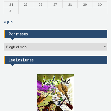
24
25
26
27
28
29
30
31
« Jun
Por meses
Por
meses
Lee Los Lunes