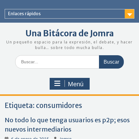
Saltar
al
Enlaces rápidos
contenido
Una Bitácora de Jomra
Un pequeño espacio para la expresión, el debate, y hacer
bulla… sobre todo mucha bulla.
Buscar:
Menú
Etiqueta:
consumidores
No todo lo que tenga usuarios es p2p; esos
nuevos intermediarios
6 de enero de 2015
Jomra