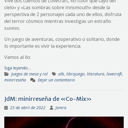
Vive dos cuentos de Lovecraft, «El color que cayó del
cielo» y «Las sombras sobre Innsmouth» desde la
perspectiva de 2 personajes cada uno de ellos, disfruta
del terror cósmico mientras investigas un extraño
suceso.
Un juego de aventuras, cooperativo o solitario, donde
lo importante es vivir la experiencia.
Vamos al lío:
Siga leyendo…
Juegos de mesa y rol
alb
,
librojuego
,
literatura
,
lovecraft
,
minirreseña
Dejar un comentario
JdM: minirreseña de «Co-Mix»
23 de abril de 2022
Jomra