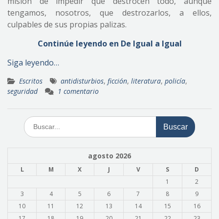
misión de impedir que destrocen todo, aunque
tengamos, nosotros, que destrozarlos, a ellos,
culpables de sus propias palizas.
Continúe leyendo en De Igual a Igual
Siga leyendo…
Escritos
antidisturbios
,
ficción
,
literatura
,
policía
,
seguridad
1 comentario
Buscar:
agosto 2026
L
M
X
J
V
S
D
1
2
3
4
5
6
7
8
9
10
11
12
13
14
15
16
17
18
19
20
21
22
23