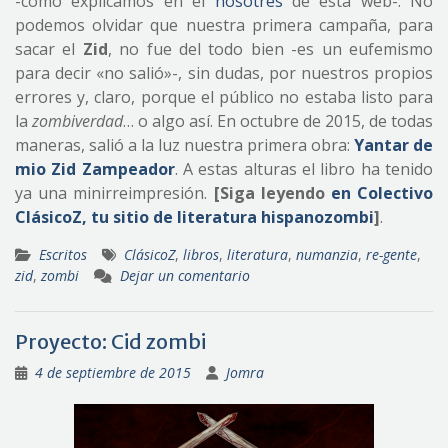
-como explicamos en el
nosotres
de esta web-. No
podemos olvidar que nuestra primera campaña, para
sacar el
Zid
, no fue del todo bien -es un eufemismo
para decir «no salió»-, sin dudas, por nuestros propios
errores y, claro, porque el público no estaba listo para
la
zombiverdad
… o algo así. En octubre de 2015, de todas
maneras, salió a la luz nuestra primera obra:
Yantar de
mio Zid Zampeador
. A estas alturas el libro ha tenido
ya una minirreimpresión.
[Siga leyendo
en Colectivo
ClásicoZ, tu sitio de literatura hispanozombi
]
.
Escritos
ClásicoZ
,
libros
,
literatura
,
numanzia
,
re-gente
,
zid
,
zombi
Dejar un comentario
Proyecto: Cid zombi
4 de septiembre de 2015
Jomra