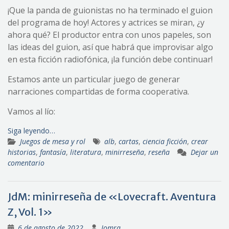
¡Que la panda de guionistas no ha terminado el guion
del programa de hoy! Actores y actrices se miran, ¿y
ahora qué? El productor entra con unos papeles, son
las ideas del guion, así que habrá que improvisar algo
en esta ficción radiofónica, ¡la función debe continuar!
Estamos ante un particular juego de generar
narraciones compartidas de forma cooperativa.
Vamos al lío:
Siga leyendo…
Juegos de mesa y rol
alb
,
cartas
,
ciencia ficción
,
crear
historias
,
fantasía
,
literatura
,
minirreseña
,
reseña
Dejar un
comentario
JdM: minirreseña de «Lovecraft. Aventura
Z, Vol. 1»
6 de agosto de 2022
Jomra