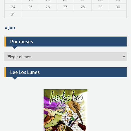
24
25
26
27
28
29
30
31
« Jun
Por meses
Por
meses
Lee Los Lunes