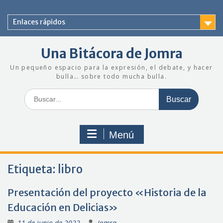
Saltar
al
Enlaces rápidos
contenido
Una Bitácora de Jomra
Un pequeño espacio para la expresión, el debate, y hacer
bulla… sobre todo mucha bulla.
Buscar:
Menú
Etiqueta:
libro
Presentación del proyecto «Historia de la
Educación en Delicias»
11 de junio de 2022
Jomra