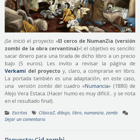
¡Se inició el proyecto «
El cerco de NumanZia (versión
zombi de la obra cervantina)
»!; el objetivo es sencillo:
sacar dinero para una tirada de dicho libro a un precio
bajo (5 euros). Les invito a revisar la página de
Verkami
del proyecto
y, claro, a comprarse en libro.
La portada también es una adaptación, en este caso,
una versión zombi del cuadro «
Numancia
» (1880) de
Alejo Vera Estaca. (Hacer humo es muy difícil… y se nota
en el resultado final).
Escritos
ClásicoZ
,
dibujo
,
libro
,
numanzia
,
zombi
Dejar un comentario
Proyecto: Cid zombi