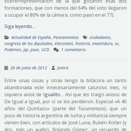
sobrerrepresentación de la que gozaron esas dos
formaciones, que con menos del 64% del voto llegaron
a ocupar el 80% de la cámara, como pasó en el 77).
Siga leyendo…
Actualidad de España
,
Pensamientos
ciudadanos
,
congreso de los diputados
,
elecciones
,
historia
,
investidura
,
iu
,
Podemos
,
pp
,
psoe
,
UCD
1 comentario
26 de junio de 2012
Jomra
Entre unas cosas y otras tengo la bitácora un tanto
abandonada este innecesariamente caluroso mes, ni
siquiera avisé de
Igualito
… Así que les traigo avisos de
De Igual a Igual, por si se los perdieron. Especial «A 40
años del Quintazo» (parte del
Tucumanazo
), que un
poco de historia argentina de lucha y militancia siempre
vienen bien, con artículos de José Luna, Rubén Kotler (y
dos, más un audio), Rolando Gómez, un recuerdo de