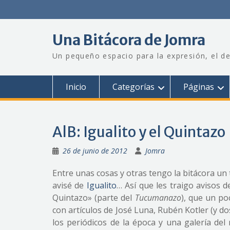
Saltar
al
contenido
Una Bitácora de Jomra
Un pequeño espacio para la expresión, el de
Inicio
Categorías
Páginas
AlB: Igualito y el Quintazo
26 de junio de 2012
Jomra
Entre unas cosas y otras tengo la bitácora u
avisé de
Igualito
… Así que les traigo avisos d
Quintazo» (parte del
Tucumanazo
), que un po
con artículos de José Luna, Rubén Kotler (y 
los periódicos de la época y una galería del