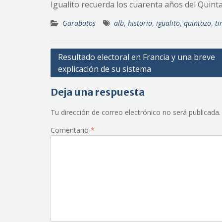
Igualito recuerda los cuarenta años del Quint
Garabatos
alb
,
historia
,
igualito
,
quintazo
,
ti
Navegación
Resultado electoral en Francia y una breve
explicación de su sistema
de
entradas
Deja una respuesta
Tu dirección de correo electrónico no será publicada.
Comentario
*