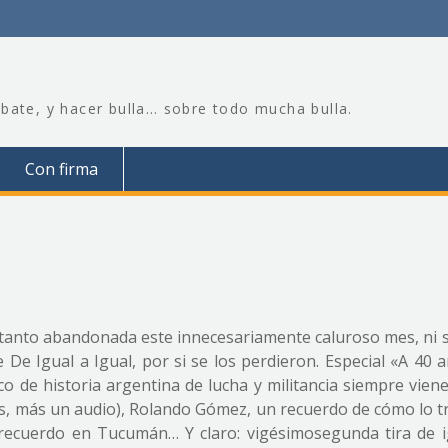
bate, y hacer bulla… sobre todo mucha bulla.
Con firma
n tanto abandonada este innecesariamente caluroso mes, ni s
e De Igual a Igual, por si se los perdieron. Especial «A 40 
co de historia argentina de lucha y militancia siempre vien
dos, más un audio), Rolando Gómez, un recuerdo de cómo lo t
 recuerdo en Tucumán… Y claro: vigésimosegunda tira de ig