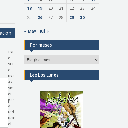
18
19
20
21
22
23
24
25
26
27
28
29
30
« May
Jul »
mación
Por meses
Est
e
Por
siti
meses
o
Lee Los Lunes
usa
Aki
sm
et
par
a
red
ucir
el