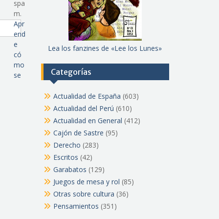
spa
m.
Apr
end
e
Lea los fanzines de «Lee los Lunes»
có
mo
Categorías
se
Actualidad de España
(603)
Actualidad del Perú
(610)
Actualidad en General
(412)
Cajón de Sastre
(95)
Derecho
(283)
Escritos
(42)
Garabatos
(129)
Juegos de mesa y rol
(85)
Otras sobre cultura
(36)
Pensamientos
(351)