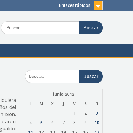
Enlaces rápidos
Buscar:
Buscar:
junio 2012
iquiera
L
M
X
J
V
S
D
años del
1
2
3
en bien,
rataron
4
5
6
7
8
9
10
ualito:
11
12
13
14
15
16
17