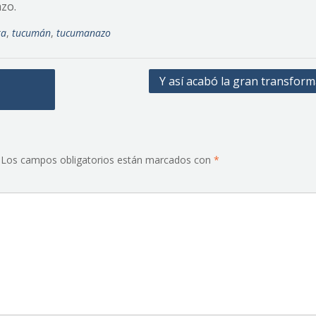
azo.
ra
,
tucumán
,
tucumanazo
Y así acabó la gran transfor
Los campos obligatorios están marcados con
*