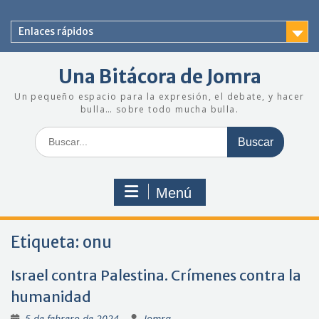
Saltar
al
Enlaces rápidos
contenido
Una Bitácora de Jomra
Un pequeño espacio para la expresión, el debate, y hacer
bulla… sobre todo mucha bulla.
Buscar:
Menú
Etiqueta:
onu
Israel contra Palestina. Crímenes contra la
humanidad
5 de febrero de 2024
Jomra