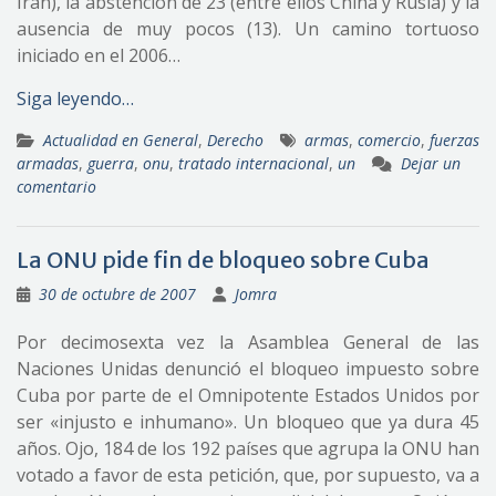
Irán), la abstención de 23 (entre ellos China y Rusia) y la
ausencia de muy pocos (13). Un camino tortuoso
iniciado en el 2006…
Siga leyendo…
Actualidad en General
,
Derecho
armas
,
comercio
,
fuerzas
armadas
,
guerra
,
onu
,
tratado internacional
,
un
Dejar un
comentario
La ONU pide fin de bloqueo sobre Cuba
30 de octubre de 2007
Jomra
Por decimosexta vez la Asamblea General de las
Naciones Unidas denunció el bloqueo impuesto sobre
Cuba por parte de el Omnipotente Estados Unidos por
ser «injusto e inhumano». Un bloqueo que ya dura 45
años. Ojo, 184 de los 192 países que agrupa la ONU han
votado a favor de esta petición, que, por supuesto, va a