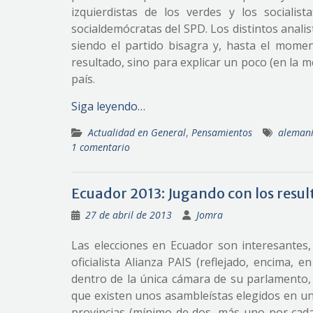
izquierdistas de los verdes y los sociali
socialdemócratas del SPD. Los distintos anali
siendo el partido bisagra y, hasta el momen
resultado, sino para explicar un poco (en la m
país.
Siga leyendo…
Actualidad en General
,
Pensamientos
aleman
1 comentario
Ecuador 2013: Jugando con los resu
27 de abril de 2013
Jomra
Las elecciones en Ecuador son interesantes
oficialista Alianza PAIS (reflejado, encima,
dentro de la única cámara de su parlamento, 
que existen unos asambleístas elegidos en una 
provincias (mínimo de dos, más uno por cada 