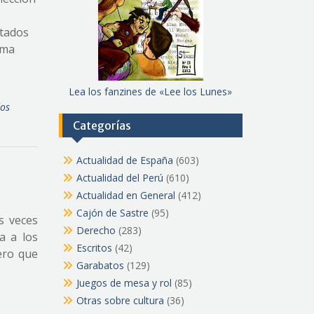
o
ltados
sma
Lea los fanzines de «Lee los Lunes»
dos
Categorías
Actualidad de España
(603)
Actualidad del Perú
(610)
Actualidad en General
(412)
Cajón de Sastre
(95)
s veces
Derecho
(283)
a a los
Escritos
(42)
ero que
Garabatos
(129)
Juegos de mesa y rol
(85)
Otras sobre cultura
(36)