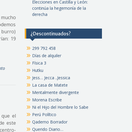
Elecciones en Castilla y León:
continúa la hegemonía de la
derecha
e mucho
 Podemos
n burro)
¿Descontinuados?
ían: 19
299 792 458
Días de alquiler
Física 3
nto
Hutku
Jess… Jecca ..Jessica
La casa de Matete
Mentalmente divergente
Morena Escribe
Ni el Hijo del Hombre lo Sabe
Perú Político
 que el
Qaderno Borrador
de este
Querido Diario…
centro-