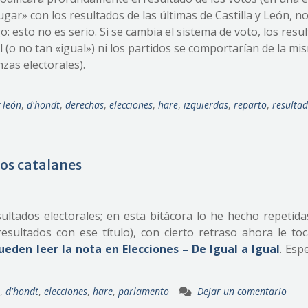
ar» con los resultados de las últimas de Castilla y León, n
 esto no es serio. Si se cambia el sistema de voto, los resu
l (o no tan «igual») ni los partidos se comportarían de la mi
zas electorales).
y león
,
d'hondt
,
derechas
,
elecciones
,
hare
,
izquierdas
,
reparto
,
resulta
dos catalanes
ltados electorales; en esta bitácora lo he hecho repetida
ultados con ese título), con cierto retraso ahora le toc
eden leer la nota en Elecciones – De Igual a Igual
. Esp
,
d'hondt
,
elecciones
,
hare
,
parlamento
Dejar un comentario