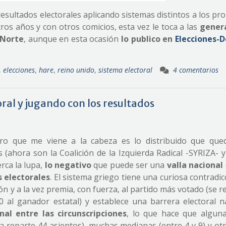
esultados electorales aplicando sistemas distintos a los pr
tros años y con otros comicios, esta vez le toca a las
gener
 Norte
, aunque en esta ocasión
lo publico en
Elecciones-D
,
elecciones
,
hare
,
reino unido
,
sistema electoral
4 comentarios
oral y jugando con los resultados
ero que me viene a la cabeza es lo distribuido que que
s (ahora son la Coalición de la Izquierda Radical -SYRIZA- 
rca la lupa,
lo negativo
que puede ser una
valla nacional
s electorales
. El sistema griego tiene una curiosa contradic
ón y a la vez premia, con fuerza, al partido más votado (se 
 al ganador estatal) y establece una barrera electoral na
nal entre las circunscripciones
, lo que hace que algun
a reparte 44 asientos), muchas medianas (entre 4 y 9) y ot