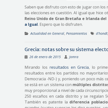
Saben que disfruto con esto de jugar con los r
las elecciones en cuestión. Al igual que hice o
Reino Unido de Gran Bretaña e Irlanda del
a Igual
. Espero que lo disfruten.
Actualidad en General
,
Pensamientos
d'hondt
Grecia: notas sobre su sistema elect
26 de enero de 2015
Jomra
Mirando los
resultados en Grecia
, lo prim
resultados entre los partidos no mayoritario
Democracia -ND-) y, poniendo un poco más ce
se está en un sistema con
múltiples distrito
muy proporcional a nivel de cada circunscripci
250 escaños en cada distrito y se regalan 50
También es patente la
diferencia poblacio
grandes (cuatro superan los diez puestos, un