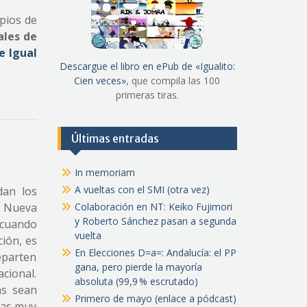
opios de
ales de
e Igual
Descargue el libro en ePub de «Igualito:
Cien veces»
, que compila las 100
primeras tiras.
Últimas entradas
In memoriam
A vueltas con el SMI (otra vez)
dan los
Colaboración en NT: Keiko Fujimori
y Nueva
y Roberto Sánchez pasan a segunda
cuando
vuelta
ción, es
En Elecciones D=a=: Andalucía: el PP
reparten
gana, pero pierde la mayoría
cional.
absoluta (99,9 % escrutado)
as sean
Primero de mayo (enlace a pódcast)
ras muy