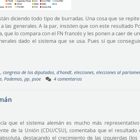
stán diciendo todo tipo de burradas. Una cosa que se repit
a las generales. A la par, insisten que con este resultado
, que lo compara con el FN francés y les ponen a caer de u
nerales dado el sistema que se usa. Pues sí que conseguir
o
,
congreso de los diputados
,
d'hondt
,
elecciones
,
elecciones al parlame
a
,
Podemos
,
pp
,
psoe
4 comentarios
emán
 decía que el sistema alemán es mucho más representativo
nte de la Unión (CDU/CSU), comentaba que el resultado 
soluta, destacando el crecimiento de las izquierdas (los 