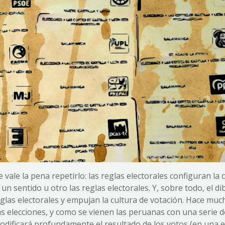
vale la pena repetirlo: las reglas electorales configuran la 
un sentido u otro las reglas electorales. Y, sobre todo, el di
eglas electorales y empujan la cultura de votación. Hace mu
as elecciones, y como se vienen las peruanas con una serie d
 modificará profundamente el resultado de los votos (en una e