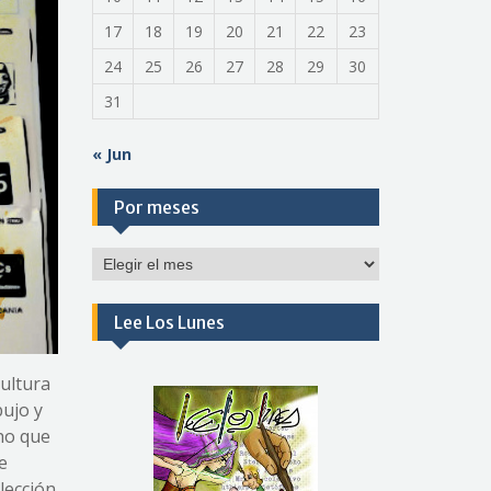
17
18
19
20
21
22
23
24
25
26
27
28
29
30
31
« Jun
Por meses
Por
meses
Lee Los Lunes
cultura
bujo y
cho que
e
lección