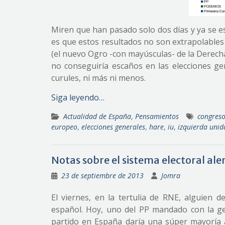
Miren que han pasado solo dos días y ya se e
es que estos resultados no son extrapolables 
(el nuevo Ogro -con mayúsculas- de la Derecha
no conseguiría escaños en las elecciones ge
curules, ni más ni menos.
Siga leyendo…
Actualidad de España
,
Pensamientos
congres
europeo
,
elecciones generales
,
hare
,
iu
,
izquierda unid
Notas sobre el sistema electoral al
23 de septiembre de 2013
Jomra
El viernes, en la tertulia de RNE, alguien
español. Hoy, uno del PP mandado con la ge
partido en España daría una súper mayoría ab