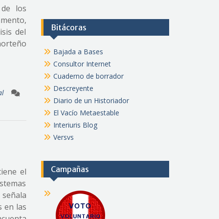
 de los
lamento,
Bitácoras
sis del
 norteño
Bajada a Bases
Consultor Internet
Cuaderno de borrador
Descreyente
al
Diario de un Historiador
El Vacío Metaestable
Interiuris Blog
Versvs
Campañas
iene el
istemas
 señala
s en las
ncuenta