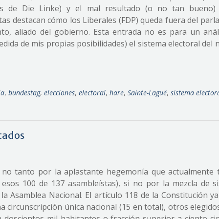
stas de Die Linke) y el mal resultado (o no tan bueno)
stas destacan cómo los Liberales (FDP) queda fuera del par
to, aliado del gobierno. Esta entrada no es para un análi
edida de mis propias posibilidades) el sistema electoral del
ia
,
bundestag
,
elecciones
,
electoral
,
hare
,
Sainte-Laguë
,
sistema elector
ltados
, no tanto por la aplastante hegemonía que actualmente t
 en esos 100 de 137 asambleístas), si no por la mezcla de s
la Asamblea Nacional. El artículo 118 de la Constitución ya
circunscripción única nacional (15 en total), otros elegido
doscientos mil habitantes o fracción superior a ciento ci