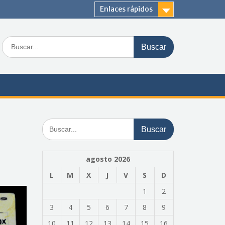
Enlaces rápidos
Buscar:
Buscar:
agosto 2026
L
M
X
J
V
S
D
1
2
3
4
5
6
7
8
9
10
11
12
13
14
15
16