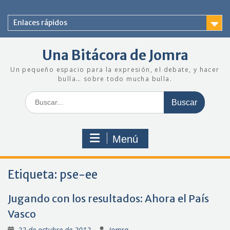
Saltar
al
Enlaces rápidos
contenido
Una Bitácora de Jomra
Un pequeño espacio para la expresión, el debate, y hacer
bulla… sobre todo mucha bulla.
Buscar:
Menú
Etiqueta:
pse-ee
Jugando con los resultados: Ahora el País
Vasco
22 de octubre de 2012
Jomra