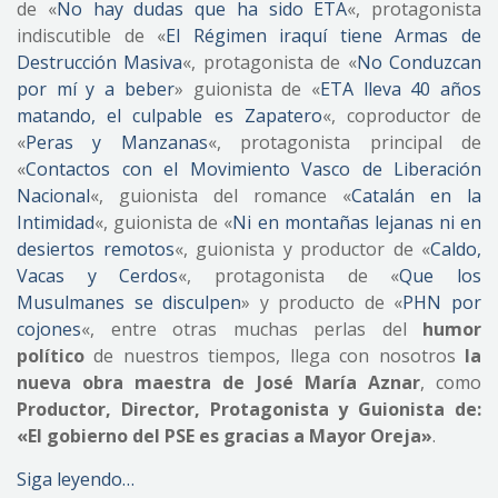
de «
No hay dudas que ha sido ETA
«, protagonista
indiscutible de «
El Régimen iraquí tiene Armas de
Destrucción Masiva
«, protagonista de «
No Conduzcan
por mí y a beber
» guionista de «
ETA lleva 40 años
matando, el culpable es Zapatero
«, coproductor de
«
Peras y Manzanas
«, protagonista principal de
«
Contactos con el Movimiento Vasco de Liberación
Nacional
«, guionista del romance «
Catalán en la
Intimidad
«, guionista de «
Ni en montañas lejanas ni en
desiertos remotos
«, guionista y productor de «
Caldo,
Vacas y Cerdos
«, protagonista de «
Que los
Musulmanes se disculpen
» y producto de «
PHN por
cojones
«, entre otras muchas perlas del
humor
político
de nuestros tiempos, llega con nosotros
la
nueva obra maestra de José María Aznar
, como
Productor, Director, Protagonista y Guionista de:
«El gobierno del PSE es gracias a Mayor Oreja»
.
Siga leyendo…