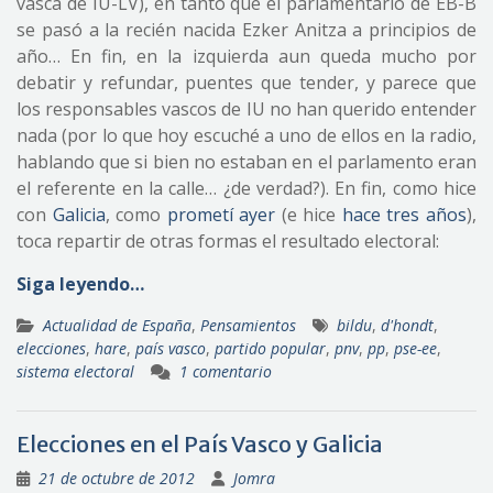
vasca de IU-LV), en tanto que el parlamentario de EB-B
se pasó a la recién nacida Ezker Anitza a principios de
año… En fin, en la izquierda aun queda mucho por
debatir y refundar, puentes que tender, y parece que
los responsables vascos de IU no han querido entender
nada (por lo que hoy escuché a uno de ellos en la radio,
hablando que si bien no estaban en el parlamento eran
el referente en la calle… ¿de verdad?). En fin, como hice
con
Galicia
, como
prometí ayer
(e hice
hace tres años
),
toca repartir de otras formas el resultado electoral:
Siga leyendo…
Actualidad de España
,
Pensamientos
bildu
,
d'hondt
,
elecciones
,
hare
,
país vasco
,
partido popular
,
pnv
,
pp
,
pse-ee
,
sistema electoral
1 comentario
Elecciones en el País Vasco y Galicia
21 de octubre de 2012
Jomra