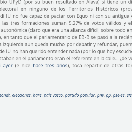
mbio UPyD (por su buen resultado en Álava) sí tiene un d
ectoral en ninguno de los Territorios Históricos (provi
di IU no fue capaz de pactar con Equo ni con su antigua 
 las tres formaciones suman 5,27% de votos válidos y el
autonómica (claro que era una alianza difícil, sobre todo e
), en tanto que el parlamentario de EB-B se pasó a la recié
 la izquierda aun queda mucho por debatir y refundar, puen
 de IU no han querido entender nada (por lo que hoy escuch
estaban en el parlamento eran el referente en la calle… ¿de v
í ayer
(e hice
hace tres años
), toca repartir de otras fo
hondt
,
elecciones
,
hare
,
país vasco
,
partido popular
,
pnv
,
pp
,
pse-ee
,
si