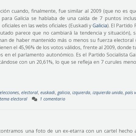
ción cuando, finalmente, fue similar al 2009 (que no es qu
 para Galicia se hablaba de una caída de 7 puntos inclus
oficiales en las webs oficiales (Euskadi y
Galicia
). El Partido
rutado parece que no cambiará la tendencia y situación), 
han de haber mantenido más o menos su fuerza electoral
enen el 45,96% de los votos válidos, frente al 2009, donde 
s en el parlamento autonómico. Es el Partido Socialista Gal
ocándose con un 20,61%, lo que se refleja en 7 curules meno
elecciones
,
electoral
,
euskadi
,
galicia
,
izquierda
,
izquierda unida
,
país 
stema electoral
1 comentario
contramos una foto de un ex-etarra con un cartel hecho