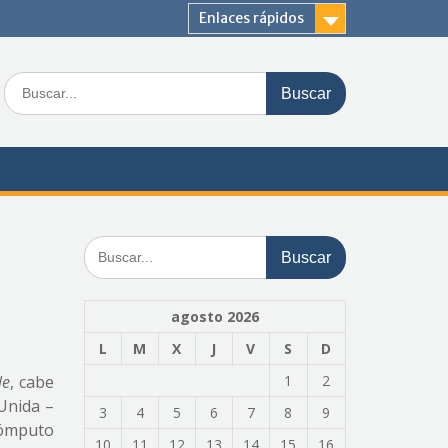
Enlaces rápidos
Buscar:
Buscar:
agosto 2026
L
M
X
J
V
S
D
le
, cabe
1
2
Unida –
3
4
5
6
7
8
9
cómputo
10
11
12
13
14
15
16