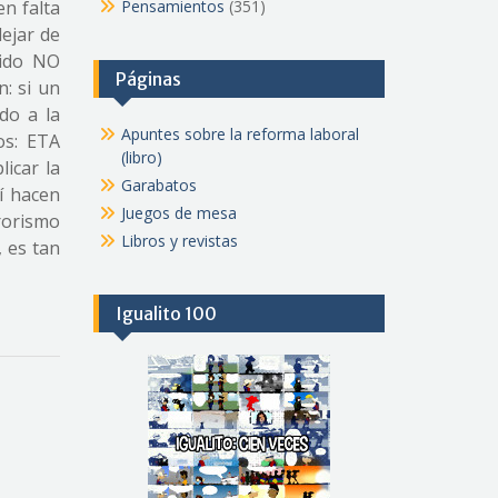
en falta
Pensamientos
(351)
ejar de
tido NO
Páginas
n: si un
do a la
Apuntes sobre la reforma laboral
os: ETA
(libro)
icar la
Garabatos
sí hacen
Juegos de mesa
rorismo
Libros y revistas
 es tan
Igualito 100