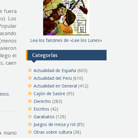
e fuera
o). Los
 Popular
sacando
 (menos
Lea los fanzines de «Lee los Lunes»
tuvieron
lego el
Categorías
s, caen
Actualidad de España
(603)
Actualidad del Perú
(610)
Actualidad en General
(412)
Cajón de Sastre
(95)
vasco
,
Derecho
(283)
Escritos
(42)
Garabatos
(129)
Juegos de mesa y rol
(85)
Otras sobre cultura
(36)
 a mano