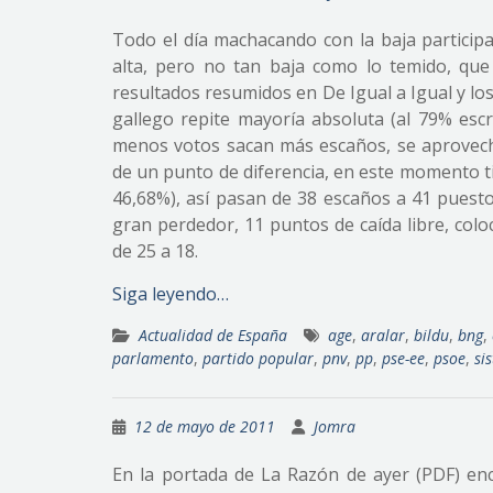
Todo el día machacando con la baja participa
alta, pero no tan baja como lo temido, que
resultados resumidos en De Igual a Igual y los 
gallego repite mayoría absoluta (al 79% esc
menos votos sacan más escaños, se aprovec
de un punto de diferencia, en este momento ti
46,68%), así pasan de 38 escaños a 41 puesto
gran perdedor, 11 puntos de caída libre, col
de 25 a 18.
Siga leyendo…
Actualidad de España
age
,
aralar
,
bildu
,
bng
,
parlamento
,
partido popular
,
pnv
,
pp
,
pse-ee
,
psoe
,
si
12 de mayo de 2011
Jomra
En la portada de La Razón de ayer (PDF) en