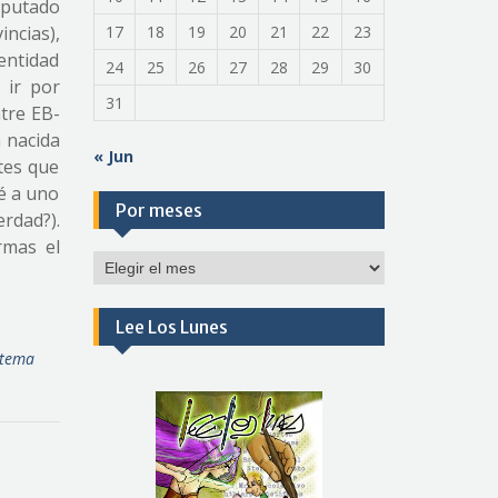
iputado
ncias),
17
18
19
20
21
22
23
entidad
24
25
26
27
28
29
30
 ir por
31
ntre EB-
n nacida
« Jun
tes que
é a uno
Por meses
erdad?).
rmas el
Por
meses
Lee Los Lunes
stema