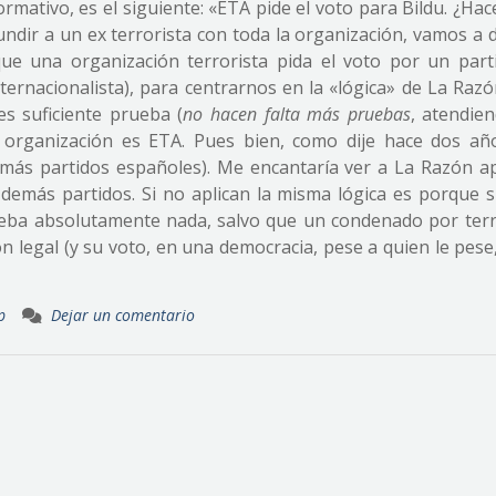
formativo, es el siguiente: «ETA pide el voto para Bildu. ¿Hac
ndir a un ex terrorista con toda la organización, vamos a d
ue una organización terrorista pida el voto por un par
nternacionalista), para centrarnos en la «lógica» de La Razó
es suficiente prueba (
no hacen falta más pruebas
, atendien
 organización es ETA. Pues bien, como dije hace dos añ
emás partidos españoles). Me encantaría ver a La Razón apl
y demás partidos. Si no aplican la misma lógica es porque 
ueba absolutamente nada, salvo que un condenado por ter
 legal (y su voto, en una democracia, pese a quien le pese,
p
Dejar un comentario