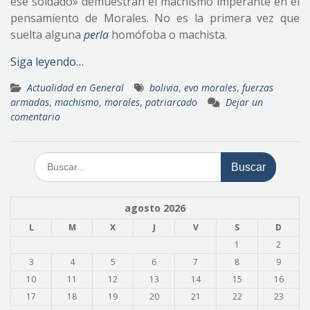
ese soldado» demuestran el machismo imperante en el
pensamiento de Morales. No es la primera vez que
suelta alguna
perla
homófoba o machista.
Siga leyendo…
Actualidad en General
bolivia
,
evo morales
,
fuerzas
armadas
,
machismo
,
morales
,
patriarcado
Dejar un
comentario
Buscar:
agosto 2026
L
M
X
J
V
S
D
1
2
3
4
5
6
7
8
9
10
11
12
13
14
15
16
17
18
19
20
21
22
23