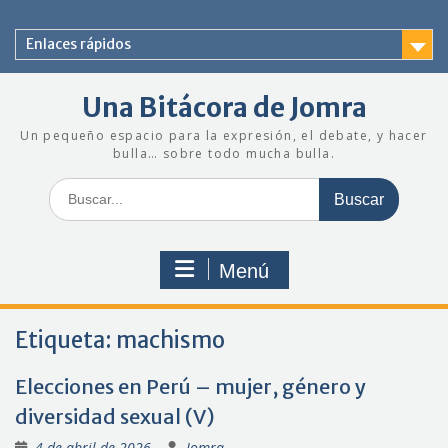
Saltar
al
Enlaces rápidos
contenido
Una Bitácora de Jomra
Un pequeño espacio para la expresión, el debate, y hacer
bulla… sobre todo mucha bulla.
Buscar:
Menú
Etiqueta:
machismo
Elecciones en Perú – mujer, género y
diversidad sexual (V)
4 de abril de 2026
Jomra