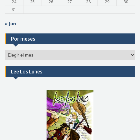
24
25
26
27
28
29
30
31
« Jun
Por meses
Por
meses
Lee Los Lunes