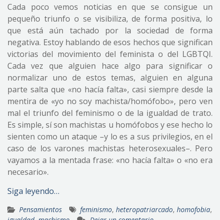
Cada poco vemos noticias en que se consigue un
pequeño triunfo o se visibiliza, de forma positiva, lo
que está aún tachado por la sociedad de forma
negativa. Estoy hablando de esos hechos que significan
victorias del movimiento del feminista o del LGBTQI.
Cada vez que alguien hace algo para significar o
normalizar uno de estos temas, alguien en alguna
parte salta que «no hacía falta», casi siempre desde la
mentira de «yo no soy machista/homófobo», pero ven
mal el triunfo del feminismo o de la igualdad de trato.
Es simple, sí son machistas u homófobos y ese hecho lo
sienten como un ataque –y lo es a sus privilegios, en el
caso de los varones machistas heterosexuales–. Pero
vayamos a la mentada frase: «no hacía falta» o «no era
necesario».
Siga leyendo…
Pensamientos
feminismo
,
heteropatriarcado
,
homofobia
,
igualdad
,
machismo
Dejar un comentario