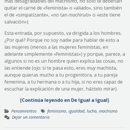
más desagradables del machismo, no solo te deberían
quitar el carné de «feminista» o «aliado», sino también
el de «simpatizante», «no tan
machirulo
» o «este tiene
salvación»).
Esta entrada, por supuesto, va dirigida a los hombres.
¿Por qué? Porque no soy nadie para hablar de esto a
las mujeres (menos a las mujeres feministas, en
adelante simplemente «feministas») y porque, parece, a
algunos si no es un hombre quien explica las cosas, no
las entiende (ojo: si te pasa esto, eres
muy
machista,
aunque quieras mucho a tu progenitora, a tu pareja
femenina, a tu hermana o a tu hija, si no eres capaz de
escuchar la explicación de una mujer, háztelo mirar).
[
Continúa leyendo en De Igual a Igual
]
.
Pensamientos
feminismo
,
igualdad
,
lucha
,
machismo
Dejar un comentario