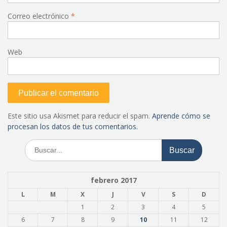
Correo electrónico
*
Web
Este sitio usa Akismet para reducir el spam.
Aprende cómo se
procesan los datos de tus comentarios.
Buscar:
febrero 2017
L
M
X
J
V
S
D
1
2
3
4
5
6
7
8
9
10
11
12