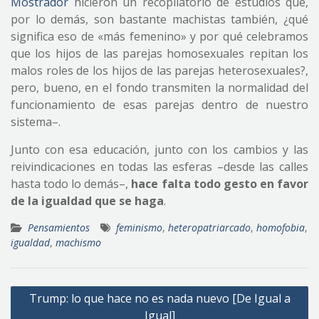
Mostrador
hicieron un recopilatorio de estudios que,
por lo demás, son bastante machistas también, ¿qué
significa eso de «más femenino» y por qué celebramos
que los hijos de las parejas homosexuales repitan los
malos roles de los hijos de las parejas heterosexuales?,
pero, bueno, en el fondo transmiten la normalidad del
funcionamiento de esas parejas dentro de nuestro
sistema–.
Junto con esa educación, junto con los cambios y las
reivindicaciones en todas las esferas –desde las calles
hasta todo lo demás–,
hace falta todo gesto en favor
de la igualdad que se haga
.
Pensamientos
feminismo
,
heteropatriarcado
,
homofobia
,
igualdad
,
machismo
Navegación
Trump: lo que hace no es nada nuevo [De Igual a
de
Igual]