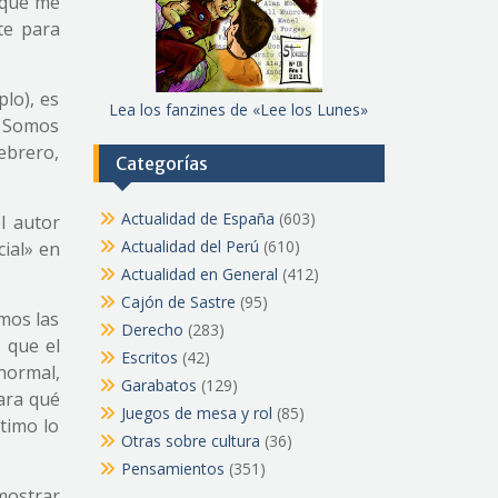
r qué me
te para
plo), es
Lea los fanzines de «Lee los Lunes»
n Somos
febrero,
Categorías
Actualidad de España
(603)
l autor
Actualidad del Perú
(610)
cial» en
Actualidad en General
(412)
Cajón de Sastre
(95)
mos las
Derecho
(283)
 que el
Escritos
(42)
normal,
Garabatos
(129)
para qué
Juegos de mesa y rol
(85)
ltimo lo
Otras sobre cultura
(36)
Pensamientos
(351)
mostrar