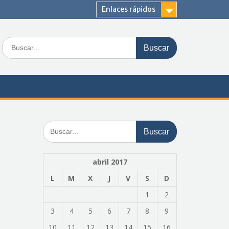
Enlaces rápidos
Buscar:
Buscar:
abril 2017
L
M
X
J
V
S
D
1
2
3
4
5
6
7
8
9
10
11
12
13
14
15
16