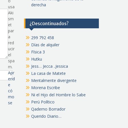
o
derecha
usa
Aki
sm
¿Descontinuados?
et
par
a
299 792 458
red
Días de alquiler
ucir
Física 3
el
Hutku
spa
Jess… Jecca ..Jessica
m.
Apr
La casa de Matete
end
Mentalmente divergente
e
Morena Escribe
có
Ni el Hijo del Hombre lo Sabe
mo
Perú Político
se
Qaderno Borrador
Querido Diario…