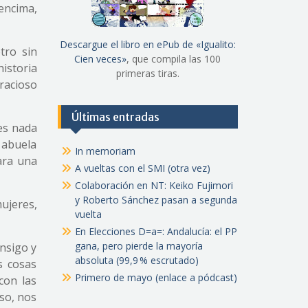
encima,
Descargue el libro en ePub de «Igualito:
tro sin
Cien veces»
, que compila las 100
istoria
primeras tiras.
racioso
Últimas entradas
des nada
u abuela
In memoriam
para una
A vueltas con el SMI (otra vez)
Colaboración en NT: Keiko Fujimori
y Roberto Sánchez pasan a segunda
ujeres,
vuelta
En Elecciones D=a=: Andalucía: el PP
gana, pero pierde la mayoría
onsigo y
absoluta (99,9 % escrutado)
s cosas
Primero de mayo (enlace a pódcast)
con las
so, nos