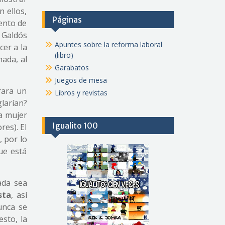
 ellos,
Páginas
ento de
 Galdós
Apuntes sobre la reforma laboral
cer a la
(libro)
nada, al
Garabatos
Juegos de mesa
rara un
Libros y revistas
larían?
la mujer
Igualito 100
res). El
 por lo
ue está
ada sea
sta
, así
unca se
sto, la