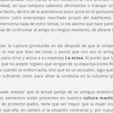
vidad), así que tampoco sabemos afrontarlos o trabajar con
e hecho, dentro de la anécdota el autor pone en el pensami
icón» (otro estereotipo marchado propio del machismo).
ni menciona nada de estos temas; sí me alarma que hace pare
capaz de confrontar al amigo en ningún momento, de afearle 
ar la ruptura (producida un día después de que le comp
 lo mal que iban las cosas o pensó que con eso lo arreg
 para otro) y acosa a su expareja.
La acosa
. Al punto que 
o que no acepte regalos que vengan de su expareja (como flo
es cuando se emborracha, sino que es un acosador, algo que,
o suficiente como para afear la conducta en la columna q
 puede aceptar que la actual pareja de su antigua enamor
tres elementos están presentes en nuestra
cultura machi
 de protector-padre, tiene que ser mayor que la mujer (n
que ella, en cambio sí la situación contraria) y, por supue