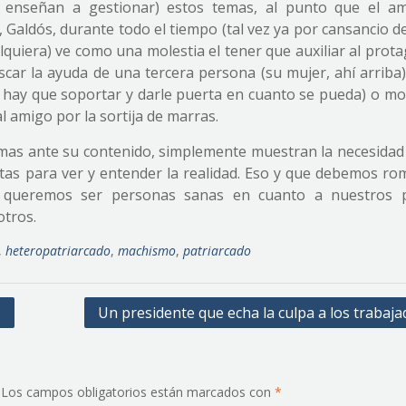
enseñan a gestionar) estos temas, al punto que el a
s, Galdós, durante todo el tiempo (tal vez ya por cansancio d
quiera) ve como una molestia el tener que auxiliar al prota
scar la ayuda de una tercera persona (su mujer, ahí arriba)
ue hay que soportar y darle puerta en cuanto se pueda) o mo
 amigo por la sortija de marras.
larmas ante su contenido, simplemente muestran la necesida
letas para ver y entender la realidad. Eso y que debemos ro
 queremos ser personas sanas en cuanto a nuestros 
otros.
,
heteropatriarcado
,
machismo
,
patriarcado
S
Un presidente que echa la culpa a los trabaj
Los campos obligatorios están marcados con
*