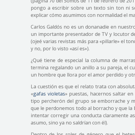
(página 70 del Somos de 11 de febrero de 20
pongo a escribir sobre un texto sin ton ni
explicar cómo asumimos con normalidad el m
Carlos Galdós no es un donanadie en nuestro p
un importante presentador de TV y locutor d
(ojeé varias revistas más para «pillarle» el to
y no, por lo visto «así es»).
¿Qué tiene de especial la columna de marras
termina regalando un anillo a su pareja, el c
un hombre que llora por el amor perdido y otr
La cuestión es que el relato trata con absol
«
gafas violetas
» puestas, hacernos saltar en
tipo percherón del grupo se emborrache y m
que le perdonemos todo al borracho y que la b
intentar corregir una conducta claramente aso
asumo, sino ya no saldrían con él).
Dentro de los roles de género que el hete