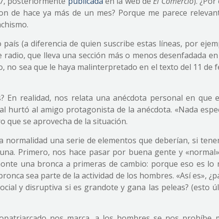
17, posteriormente
publicada
en la web de
El Comercio
). ¿Po
 son de hace ya más de un mes? Porque me parece relevan
achismo.
aís (a diferencia de quien suscribe estas líneas, por ejem
e radio, que lleva una sección más o menos desenfadada e
no, no sea que le haya malinterpretado en el texto del 11 de 
? En realidad, nos relata una anécdota personal en que e
ual hurtó al amigo protagonista de la anécdota. «Nada espe
o que se aprovecha de la situación.
uta normalidad una serie de elementos que deberían, si tene
 una. Primero, nos hace pasar por buena gente y «normal»
onte una bronca a primeras de cambio: porque eso es lo 
ronca sea parte de la actividad de los hombres. «Así es», ¿
cial y disruptiva si es grandote y gana las peleas? (esto ú
ropatriarcado nos marca, a los hombres se nos prohíbe 