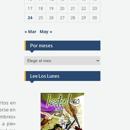
17
18
19
20
21
22
23
24
25
26
27
28
29
30
« Mar
May »
Por meses
Por
meses
Lee Los Lunes
rtos en
nerse en
ombres»
 a pie»