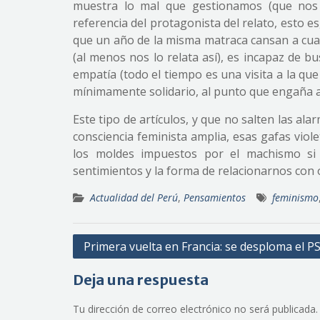
muestra lo mal que gestionamos (que nos 
referencia del protagonista del relato, esto e
que un año de la misma matraca cansan a cual
(al menos nos lo relata así), es incapaz de bu
empatía (todo el tiempo es una visita a la q
mínimamente solidario, al punto que engaña al
Este tipo de artículos, y que no salten las a
consciencia feminista amplia, esas gafas vio
los moldes impuestos por el machismo si
sentimientos y la forma de relacionarnos con 
Actualidad del Perú
,
Pensamientos
feminismo
Navegación
Primera vuelta en Francia: se desploma el P
de
Deja una respuesta
entradas
Tu dirección de correo electrónico no será publicada.