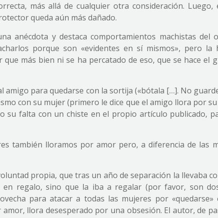
orrecta, más allá de cualquier otra consideración. Luego, 
 protector queda aún más dañado.
na anécdota y destaca comportamientos machistas del o
charlos porque son «evidentes en sí mismos», pero la h
que más bien ni se ha percatado de eso, que se hace el g
l amigo para quedarse con la sortija («bótala […]. No guar
mismo con su mujer (primero le dice que el amigo llora por s
do su falta con un chiste en el propio artículo publicado, 
res también lloramos por amor pero, a diferencia de las m
voluntad propia, que tras un año de separación la llevaba c
 en regalo, sino que la iba a regalar (por favor, son do
rovecha para atacar a todas las mujeres por «quedarse» 
r amor, llora desesperado por una obsesión. El autor, de pa