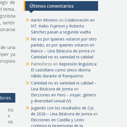
migo de
Últimos comentarios
el tema,
gonista
Aarón Moreno
en
Colaboración en
, sentir
NT: Keiko Fujimori y Roberto
strarse
Sánchez pasan a segunda vuelta
No es por quienes votaron por otro
partido, es por quienes votaron en
d de una
blanco – Una Bitácora de Jomra
en
mper ya
Cantidad no es variedad ni calidad
propios
Pamisforos
en
Represión lingüística:
El castellano como único idioma
válido durante el franquismo
Cantidad no es variedad ni calidad –
Una Bitácora de Jomra
en
Elecciones en Perú – mujer, género
adores
y diversidad sexual (V)
Jugando con los resultados de CyL
Est
de 2026 – Una Bitácora de Jomra
en
e
Elecciones en Castilla y León:
siti
continúa la hegemonía de la