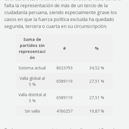
falta la representación de más de un tercio de la
ciudadanía peruana, siendo especialmente grave los
casos en que la fuerza política excluida ha quedado
segunda, tercera o cuarta en su circunscripción.
Suma de
partidos sin
#
%
representaci
ón
Sistema actual
8023793
34,52 %
Valla global al
6589119
27,51 %
5 %
Valla distrital al
6589119
27,51 %
5 %
Sin valla
4760257
19,87 %