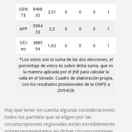
GEN
8408
3,51
0
0
0
1
TE
35
5994
APP
2,5
0
0
0
1
33
SÍCr
3885
1,62
0
0
0
1
eo
94
*Los votos son la suma de las dos elecciones, el
porcentaje de votos es sobre dicha suma, que es
la manera aplicada por el JNE para calcular la
valla en el Senado. Cuadro de elaboración propia,
con los resultados provisionales de la ONPE a
25/04/26.
Hay que tener en cuenta algunas consideraciones:
todos los partidos que se eligen por las
circunscripciones regionales están increíblemente
sobrerrepresentados en dichas circunscripciones,