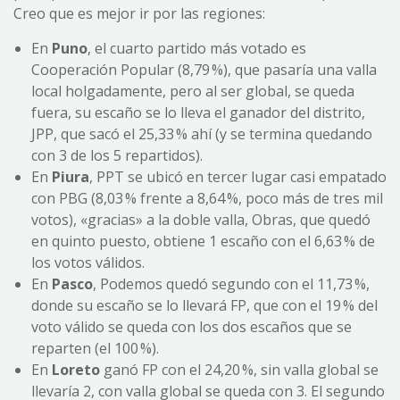
Creo que es mejor ir por las regiones:
En
Puno
, el cuarto partido más votado es
Cooperación Popular (8,79 %), que pasaría una valla
local holgadamente, pero al ser global, se queda
fuera, su escaño se lo lleva el ganador del distrito,
JPP, que sacó el 25,33 % ahí (y se termina quedando
con 3 de los 5 repartidos).
En
Piura
, PPT se ubicó en tercer lugar casi empatado
con PBG (8,03 % frente a 8,64 %, poco más de tres mil
votos), «gracias» a la doble valla, Obras, que quedó
en quinto puesto, obtiene 1 escaño con el 6,63 % de
los votos válidos.
En
Pasco
, Podemos quedó segundo con el 11,73 %,
donde su escaño se lo llevará FP, que con el 19 % del
voto válido se queda con los dos escaños que se
reparten (el 100 %).
En
Loreto
ganó FP con el 24,20 %, sin valla global se
llevaría 2, con valla global se queda con 3. El segundo