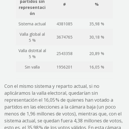
partidos sin
#
%
representaci
ón
Sistema actual
4381085
35,98 %
Valla global al
3674765
30,18 %
5 %
Valla distrital al
2543358
20,89 %
5 %
Sin valla
1956201
16,05 %
Con el mismo sistema y reparto actual, si no
aplicáramos la valla electoral, quedarían sin
representación el 16,05 % de quienes han votado a
partidos en las elecciones a la cámara baja (un poco
menos de 1,96 millones de votos), mientras que, con el
sistema actual, se quedan fuera 4,38 millones de votos,
esto es, el 35,98 % de los votos válidos. En esta cámara