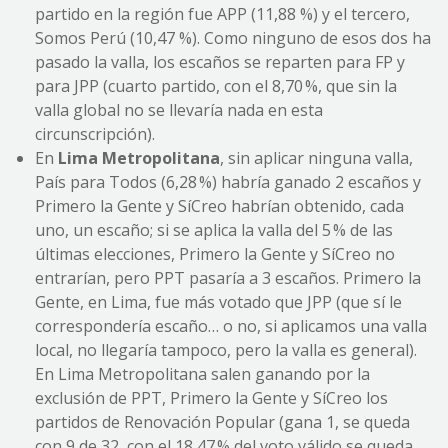
partido en la región fue APP (11,88 %) y el tercero,
Somos Perú (10,47 %). Como ninguno de esos dos ha
pasado la valla, los escaños se reparten para FP y
para JPP (cuarto partido, con el 8,70 %, que sin la
valla global no se llevaría nada en esta
circunscripción).
En
Lima Metropolitana
, sin aplicar ninguna valla,
País para Todos (6,28 %) habría ganado 2 escaños y
Primero la Gente y SíCreo habrían obtenido, cada
uno, un escaño; si se aplica la valla del 5 % de las
últimas elecciones, Primero la Gente y SíCreo no
entrarían, pero PPT pasaría a 3 escaños. Primero la
Gente, en Lima, fue más votado que JPP (que sí le
correspondería escaño… o no, si aplicamos una valla
local, no llegaría tampoco, pero la valla es general).
En Lima Metropolitana salen ganando por la
exclusión de PPT, Primero la Gente y SíCreo los
partidos de Renovación Popular (gana 1, se queda
con 9 de 32, con el 18,47 % del voto válido se queda