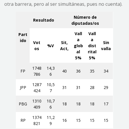
otra barrera, pero al ser simultáneas, pues no cuenta).
Número de
Resultado
diputadas/os
Vall
Vall
Part
a
a
ido
Vot
Sit,
Sin
%V
glob
dist
os
Act,
valla
al
rital
5%
5%
1748
14,3
FP
40
36
35
34
786
6
1287
10,5
JPP
31
31
28
29
424
7
1310
10,7
PBG
18
18
18
17
409
6
1374
11,2
RP
16
15
15
15
821
9