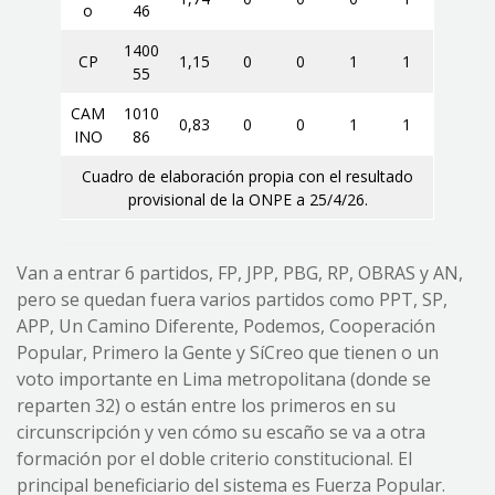
o
46
1400
CP
1,15
0
0
1
1
55
CAM
1010
0,83
0
0
1
1
INO
86
Cuadro de elaboración propia con el resultado
provisional de la ONPE a 25/4/26.
Van a entrar 6 partidos, FP, JPP, PBG, RP, OBRAS y AN,
pero se quedan fuera varios partidos como PPT, SP,
APP, Un Camino Diferente, Podemos, Cooperación
Popular, Primero la Gente y SíCreo que tienen o un
voto importante en Lima metropolitana (donde se
reparten 32) o están entre los primeros en su
circunscripción y ven cómo su escaño se va a otra
formación por el doble criterio constitucional. El
principal beneficiario del sistema es Fuerza Popular.