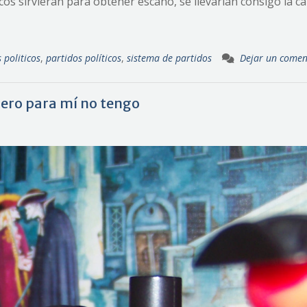
cos sirvieran para obtener escaño, se llevarían consigo la 
 politicos
,
partidos políticos
,
sistema de partidos
Dejar un comen
 pero para mí no tengo