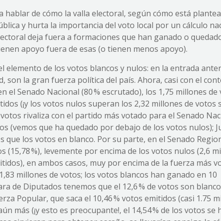
 hablar de cómo la valla electoral, según cómo está plantea
blica y hurta la importancia del voto local por un cálculo na
 electoral deja fuera a formaciones que han ganado o quedad
tienen apoyo fuera de esas (o tienen menos apoyo).
el elemento de los votos blancos y nulos: en la entrada anter
 son la gran fuerza política del país. Ahora, casi con el con
n el Senado Nacional (80 % escrutado), los 1,75 millones de 
tidos (¡y los votos nulos superan los 2,32 millones de votos 
e votos rivaliza con el partido más votado para el Senado Nac
otos (vemos que ha quedado por debajo de los votos nulos); 
s que los votos en blanco. Por su parte, en el Senado Region
s (15,78 %), levemente por encima de los votos nulos (2,6 m
mitidos), en ambos casos, muy por encima de la fuerza más v
 1,83 millones de votos; los votos blancos han ganado en 10
mara de Diputados tenemos que el 12,6 % de votos son blanco
rza Popular, que saca el 10,46 % votos emitidos (casi 1.75 m
aún más (¡y esto es preocupante!, el 14,54 % de los votos se 