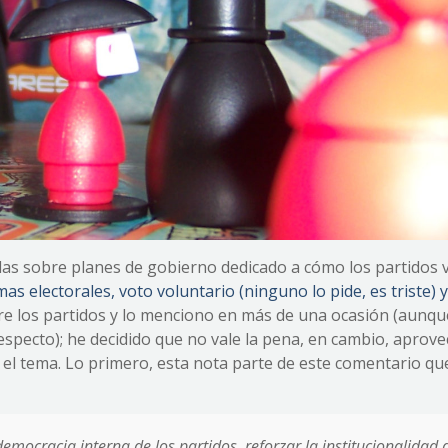
das sobre planes de gobierno dedicado a cómo los partidos v
mas electorales, voto voluntario (ninguno lo pide, es triste) y
re los partidos y lo menciono en más de una ocasión (aunq
respecto); he decidido que no vale la pena, en cambio, aprove
el tema. Lo primero, esta nota parte de este comentario qu
emocracia interna de los partidos, reforzar la institucionalidad 