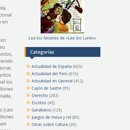
da,
cional
o en
Lea los fanzines de «Lee los Lunes»
ior
teo
Categorías
votos,
siendo
Actualidad de España
(603)
ional,
Actualidad del Perú
(610)
Juntos
Actualidad en General
(412)
al los
Cajón de Sastre
(95)
illones
Derecho
(283)
otada,
Escritos
(42)
s (casi
Garabatos
(129)
illones
Juegos de mesa y rol
(85)
han
Otras sobre cultura
(36)