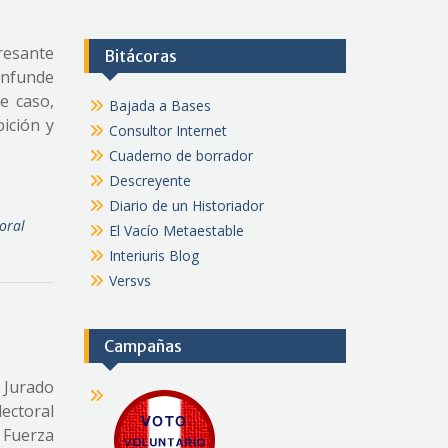
resante
Bitácoras
onfunde
e caso,
Bajada a Bases
bición y
Consultor Internet
Cuaderno de borrador
Descreyente
Diario de un Historiador
oral
El Vacío Metaestable
Interiuris Blog
Versvs
Campañas
o Jurado
lectoral
 Fuerza