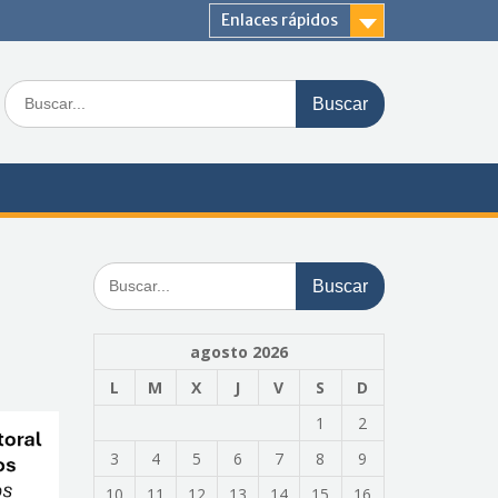
Enlaces rápidos
Buscar:
Buscar:
agosto 2026
L
M
X
J
V
S
D
1
2
3
4
5
6
7
8
9
10
11
12
13
14
15
16