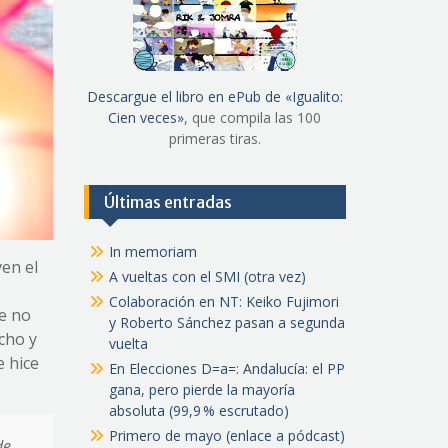
Descargue el libro en ePub de «Igualito:
Cien veces»
, que compila las 100
primeras tiras.
Últimas entradas
In memoriam
en el
A vueltas con el SMI (otra vez)
Colaboración en NT: Keiko Fujimori
ue no
y Roberto Sánchez pasan a segunda
cho y
vuelta
e hice
En Elecciones D=a=: Andalucía: el PP
gana, pero pierde la mayoría
absoluta (99,9 % escrutado)
Primero de mayo (enlace a pódcast)
de