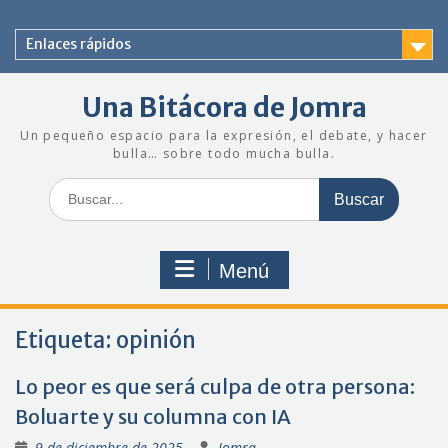
Saltar
al
Enlaces rápidos
contenido
Una Bitácora de Jomra
Un pequeño espacio para la expresión, el debate, y hacer
bulla… sobre todo mucha bulla.
Buscar:
Menú
Etiqueta:
opinión
Lo peor es que será culpa de otra persona:
Boluarte y su columna con IA
9 de diciembre de 2025
Jomra