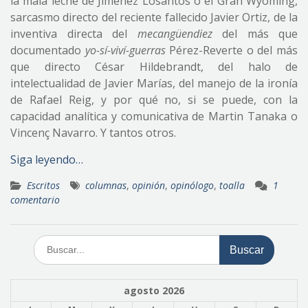
la mala leche de Jiménez Losantos o el Gran Wyoming,
sarcasmo directo del reciente fallecido Javier Ortiz, de la
inventiva directa del
mecangüendiez
del más que
documentado
yo-sí-viví-guerras
Pérez-Reverte o del más
que directo César Hildebrandt, del halo de
intelectualidad de Javier Marías, del manejo de la ironía
de Rafael Reig, y por qué no, si se puede, con la
capacidad analítica y comunicativa de Martin Tanaka o
Vincenç Navarro. Y tantos otros.
Siga leyendo…
Escritos
columnas
,
opinión
,
opinólogo
,
toalla
1
comentario
Buscar:
agosto 2026