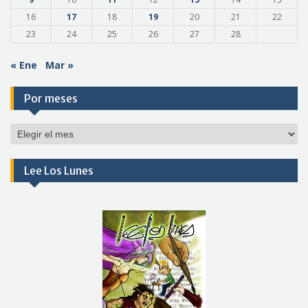
16
17
18
19
20
21
22
23
24
25
26
27
28
« Ene
Mar »
Por meses
Por
meses
Lee Los Lunes