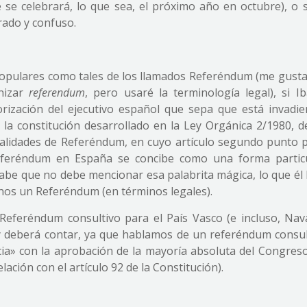
e se celebrará, lo que sea, el próximo año en octubre), o s
rado y confuso.
 populares como tales de los llamados Referéndum (me gusta
anizar
referendum
, pero usaré la terminología legal), si Ib
rización del ejecutivo español que sepa que está invadie
e la constitución desarrollado en la Ley Orgánica 2/1980, d
dalidades de Referéndum, en cuyo artículo segundo punto 
 referéndum en España se concibe como una forma partic
 sabe que no debe mencionar esa palabrita mágica, lo que él
enos un Referéndum (en términos legales).
Referéndum consultivo para el País Vasco (e incluso, Nava
) y deberá contar, ya que hablamos de un referéndum consul
ncia» con la aprobación de la mayoría absoluta del Congreso
lación con el artículo 92 de la Constitución).