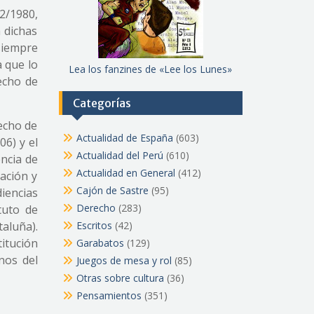
2/1980,
a dichas
 siempre
a que lo
Lea los fanzines de «Lee los Lunes»
echo de
Categorías
echo de
Actualidad de España
(603)
06) y el
Actualidad del Perú
(610)
encia de
Actualidad en General
(412)
zación y
Cajón de Sastre
(95)
diencias
Derecho
(283)
tuto de
taluña).
Escritos
(42)
titución
Garabatos
(129)
nos del
Juegos de mesa y rol
(85)
Otras sobre cultura
(36)
Pensamientos
(351)