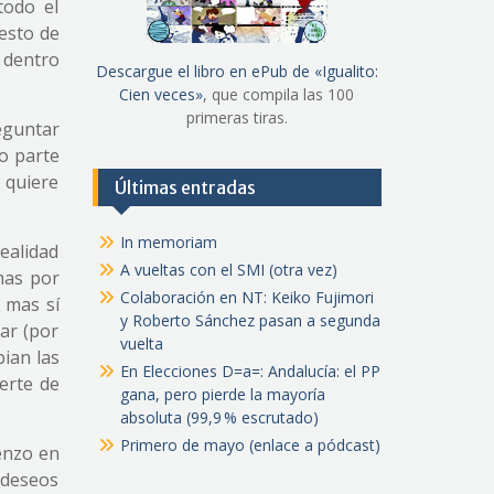
todo el
esto de
 dentro
Descargue el libro en ePub de «Igualito:
Cien veces»
, que compila las 100
primeras tiras.
eguntar
o parte
 quiere
Últimas entradas
In memoriam
ealidad
A vueltas con el SMI (otra vez)
mas por
Colaboración en NT: Keiko Fujimori
 mas sí
y Roberto Sánchez pasan a segunda
ar (por
vuelta
ian las
En Elecciones D=a=: Andalucía: el PP
erte de
gana, pero pierde la mayoría
absoluta (99,9 % escrutado)
Primero de mayo (enlace a pódcast)
ienzo en
s deseos