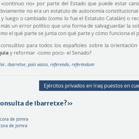
 «continuo no» por parte del Estado que puede estar can
obviamente no era un estatuto de autonomía constitucional 
e y luego o cambiado (como lo fue el Estatuto Catalán) o re
 más un error político que una forma de salvaguardar la so
mo el qué parte se junta con qué parte y cómo funciona el pa
consultivo para todos los españoles sobre la orientación
quía
y reformar -como poco- el Senado?
lar
,
ibarretxe
,
país vasco
,
referendo
,
referéndum
Ejércitos privados en Iraq puestos en cu
Consulta de Ibarretxe?»
ácora de Jomra
ácora de Jomra