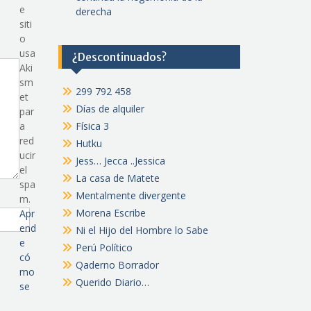
e
derecha
siti
o
usa
¿Descontinuados?
Aki
sm
299 792 458
et
Días de alquiler
par
a
Física 3
red
Hutku
ucir
Jess… Jecca ..Jessica
el
La casa de Matete
spa
Mentalmente divergente
m.
Morena Escribe
Apr
end
Ni el Hijo del Hombre lo Sabe
e
Perú Político
có
Qaderno Borrador
mo
Querido Diario…
se