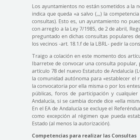
Los ayuntamientos no están sometidos a la no
indica que queda «a salvo (,,,) la competenci
consultas). Esto es, un ayuntamiento no pu
con arreglo a la Ley 7/1985, de 2 de abril, Re
preguntado en dichas consultas populares de
los vecinos -art. 18.1.f de la LBRL- pedir la con
Traigo a colación en este momento dos artícu
Ibarretxe de convocar una consulta popular, p
artículo 78 del nuevo Estatuto de Andalucía (L
la comunidad autónoma para «establecer el rég
la convocatoria por ella misma o por los ente
públicas, foros de participación y cualquie
Andalucía, si se cambia donde dice «ella mism
En el EA de Andalucía se excluye el Referéndu
como excepción al régimen que pueda establ
Estado (al menos la autorización).
Competencias para realizar las Consultas