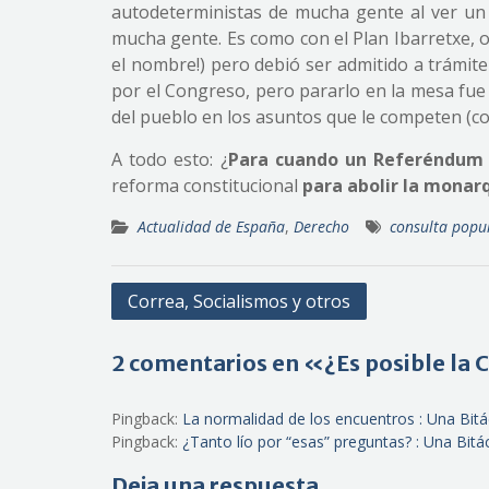
autodeterministas de mucha gente al ver un
mucha gente. Es como con el Plan Ibarretxe, 
el nombre!) pero debió ser admitido a trámit
por el Congreso, pero pararlo en la mesa fue
del pueblo en los asuntos que le competen (co
A todo esto: ¿
Para cuando un Referéndum
reforma constitucional
para abolir la monar
Actualidad de España
,
Derecho
consulta popu
Navegación
Correa, Socialismos y otros
de
entradas
2 comentarios en «¿Es posible la 
Pingback:
La normalidad de los encuentros : Una Bit
Pingback:
¿Tanto lío por “esas” preguntas? : Una Bit
Deja una respuesta