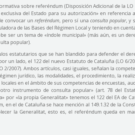
rmativa sobre referéndum (Disposición Adicional de la LO 
a exclusiva del Estado para su autorización» en referencia 
ede convocar un
referéndum
, pero sí una
consulta popular
, y
guladora de las Bases del Régimen Local y teniendo en cuent
be ser un tema de «índole municipal» (más aún, es un der
sulta popular).
los estatutarios que se han blandido para defender el der
or un lado, el 122 del nuevo Estatuto de Cataluña (LO 6/20
O 2/2007). Ambos artículos, casi iguales, señalan la compet
imen jurídico, las modalidades, el procedimiento, la reali
s locales en el ámbito de sus competencias de encuestas, au
r otro instrumento de consulta popular» (art. 78 del Esta
a» por «la propia Generalitat» tenemos el 122 del EA de Ca
m, en el de Cataluña se hace mención al 149.1.32 de la Cons
ecer la Generalitat, esto es, el referéndum queda en ma