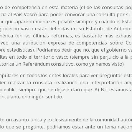
de competencia en esta materia (el de las consultas po
ncia al País Vasco para poder convocar una consulta por sí
cir que aparentemente es posible siempre y cuando el Esta
gobierno vasco están definidas en su Estatuto de Autono
érica (en las últimas reformas, es bastante más exhaust
no veo una atribución expresa de competencias sobre Co
re estadísticas). Podríamos decir que no, que el gobierno 
as en todo el territorio vasco (siempre sin perjuicio a la 
autorice un Referéndum consultivo, como ya hemos visto).
populares en todos los entes locales para ver preguntar est
r realizar la consulta realizando una interpretación amp
ía posible, siempre que se dejase claro que: A) No estamos 
inculante en ningún sentido.
te un asunto única y exclusivamente de la comunidad aut
 lo que se pregunte, podríamos estar ante un tema nacion