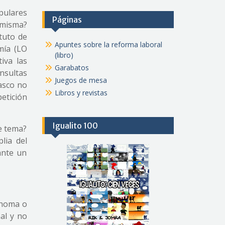
pulares
Páginas
 misma?
tuto de
Apuntes sobre la reforma laboral
mía (LO
(libro)
iva las
Garabatos
nsultas
Juegos de mesa
vasco no
Libros y revistas
petición
Igualito 100
e tema?
lia del
ante un
ónoma o
al y no