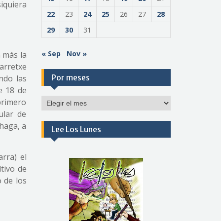
iquiera
22
23
24
25
26
27
28
29
30
31
« Sep
Nov »
 más la
arretxe
Por meses
ndo las
e 18 de
Por
primero
meses
ular de
 haga, a
Lee Los Lunes
rra) el
tivo de
 de los