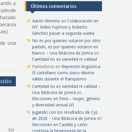
sando a
Últimos comentarios
(¡desde
chazado
Aarón Moreno
en
Colaboración en
beranía
NT: Keiko Fujimori y Roberto
ís).
Sánchez pasan a segunda vuelta
No es por quienes votaron por otro
 de una
partido, es por quienes votaron en
blanco – Una Bitácora de Jomra
en
Cantidad no es variedad ni calidad
Pamisforos
en
Represión lingüística:
El castellano como único idioma
válido durante el franquismo
estión
Cantidad no es variedad ni calidad –
Una Bitácora de Jomra
en
Elecciones en Perú – mujer, género
y diversidad sexual (V)
Jugando con los resultados de CyL
de 2026 – Una Bitácora de Jomra
en
Elecciones en Castilla y León:
Est
continúa la hegemonía de la