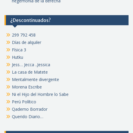
hegemonía de la derecha
¿Descontinuados?
299 792 458
Días de alquiler
Física 3
Hutku
Jess… Jecca ..Jessica
La casa de Matete
Mentalmente divergente
Morena Escribe
Ni el Hijo del Hombre lo Sabe
Perú Político
Qaderno Borrador
Querido Diario…