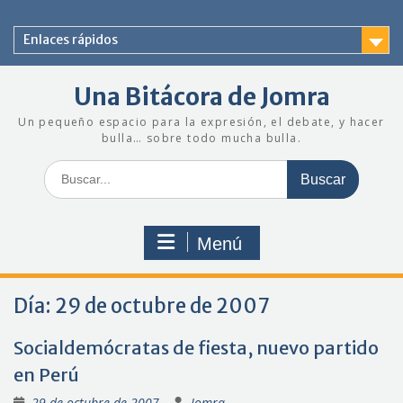
Saltar
al
Enlaces rápidos
contenido
Una Bitácora de Jomra
Un pequeño espacio para la expresión, el debate, y hacer
bulla… sobre todo mucha bulla.
Buscar:
Menú
Día:
29 de octubre de 2007
Socialdemócratas de fiesta, nuevo partido
en Perú
29 de octubre de 2007
Jomra