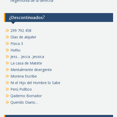
hegemonía de la derecha
¿Descontinuados?
299 792 458
Días de alquiler
Física 3
Hutku
Jess… Jecca ..Jessica
La casa de Matete
Mentalmente divergente
Morena Escribe
Ni el Hijo del Hombre lo Sabe
Perú Político
Qaderno Borrador
Querido Diario…