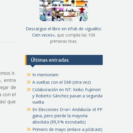
Descargue el libro en ePub de «Igualito:
Cien veces»
, que compila las 100
primeras tiras.
Últimas entradas
emos ir.
In memoriam
, entre
A vueltas con el SMI (otra vez)
dejar de
Colaboración en NT: Keiko Fujimori
 con el
y Roberto Sánchez pasan a segunda
así que
vuelta
En Elecciones D=a=: Andalucía: el PP
gana, pero pierde la mayoría
absoluta (99,9 % escrutado)
Primero de mayo (enlace a pódcast)