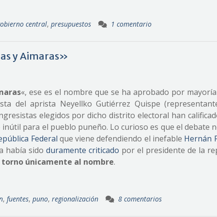
obierno central
,
presupuestos
1 comentario
as y Aimaras»
maras
«, ese es el nombre que se ha aprobado por mayoría
ta del aprista Neyellko Gutiérrez Quispe (representant
gresistas elegidos por dicho distrito electoral han calific
inútil para el pueblo puneño. Lo curioso es que el debate 
epública Federal
que viene defendiendo el inefable
Hernán 
a había sido
duramente criticado
por el presidente de la re
n torno únicamente al nombre
.
n
,
fuentes
,
puno
,
regionalización
8 comentarios