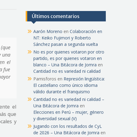
Últimos comentarios
Aarón Moreno
en
Colaboración en
NT: Keiko Fujimori y Roberto
Sánchez pasan a segunda vuelta
 (que
No es por quienes votaron por otro
y una
partido, es por quienes votaron en
en el
blanco – Una Bitácora de Jomra
en
a fue
Cantidad no es variedad ni calidad
mayor
Pamisforos
en
Represión lingüística:
El castellano como único idioma
válido durante el franquismo
Cantidad no es variedad ni calidad –
Una Bitácora de Jomra
en
ente el
Elecciones en Perú – mujer, género
más que
y diversidad sexual (V)
cales y
Jugando con los resultados de CyL
de 2026 – Una Bitácora de Jomra
en