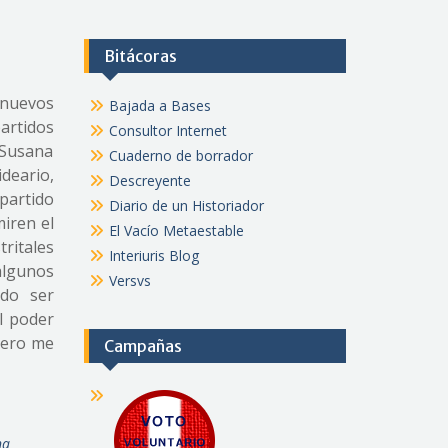
Bitácoras
 nuevos
Bajada a Bases
artidos
Consultor Internet
 Susana
Cuaderno de borrador
deario,
Descreyente
partido
Diario de un Historiador
miren el
El Vacío Metaestable
ritales
Interiuris Blog
algunos
Versvs
ido ser
l poder
pero me
Campañas
na