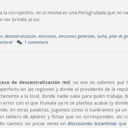
 la corrupción», en sí misma es una Perogrullada que no va
ser brindis al sol.
ón
,
descentralización
,
elecciones
,
elecciones generales
,
lucha
,
plan de g
ectoral
1 comentario
ceso de descentralización
real
, no ese
no sabemos qué 
perfecto en las regiones y donde el presidente de la repúb
ectamente a la local, donde nadie sabe para quién trabaja, 
 error con el que Humala ya ni se plantea acabar (y donde
onde, en otras palabras, jugamos como si tuviéramos ya un
un tablero de ajedrez y fichas que no corresponden, así 
ello caemos no pocas veces en
discusiones bizantinas
qu