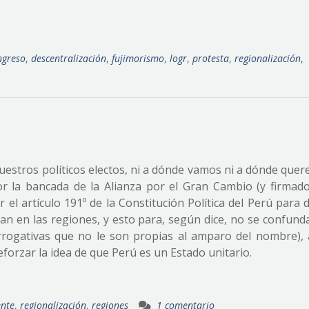
ngreso
,
descentralización
,
fujimorismo
,
logr
,
protesta
,
regionalización
,
uestros políticos electos, ni a dónde vamos ni a dónde quer
r la bancada de la Alianza por el Gran Cambio (y firmado
el artículo 191º de la Constitución Política del Perú para 
an en las regiones, y esto para, según dice, no se confunda
rrogativas que no le son propias al amparo del nombre), 
forzar la idea de que Perú es un Estado unitario.
ente
,
regionalización
,
regiones
1 comentario