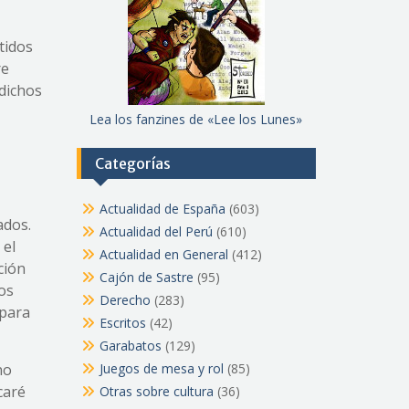
tidos
re
 dichos
Lea los fanzines de «Lee los Lunes»
Categorías
Actualidad de España
(603)
ados.
Actualidad del Perú
(610)
 el
Actualidad en General
(412)
ción
Cajón de Sastre
(95)
tos
Derecho
(283)
 para
Escritos
(42)
Garabatos
(129)
no
Juegos de mesa y rol
(85)
caré
Otras sobre cultura
(36)