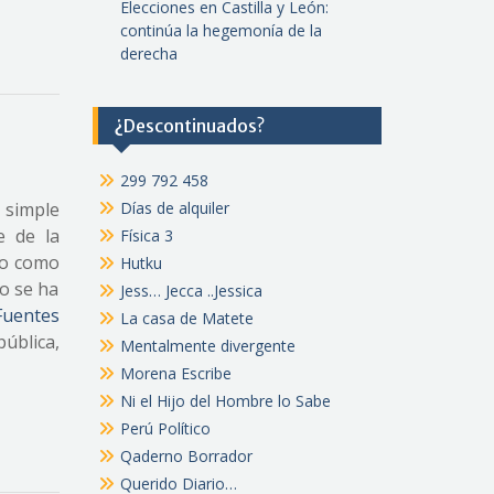
Elecciones en Castilla y León:
continúa la hegemonía de la
derecha
¿Descontinuados?
299 792 458
 simple
Días de alquiler
e de la
Física 3
ado como
Hutku
no se ha
Jess… Jecca ..Jessica
Fuentes
La casa de Matete
pública,
Mentalmente divergente
Morena Escribe
Ni el Hijo del Hombre lo Sabe
Perú Político
Qaderno Borrador
Querido Diario…