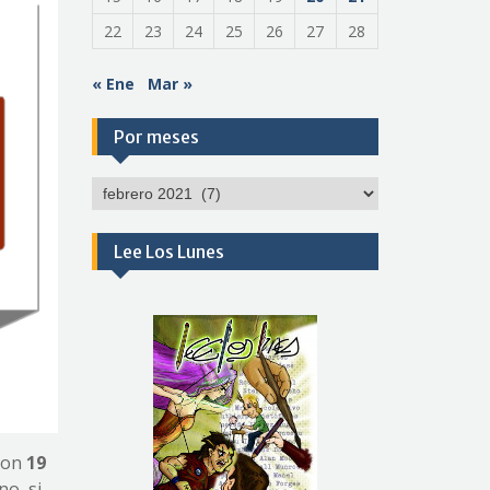
22
23
24
25
26
27
28
« Ene
Mar »
Por meses
Por
meses
Lee Los Lunes
 Son
19
no, si