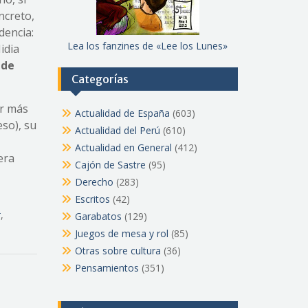
ncreto,
dencia:
Lea los fanzines de «Lee los Lunes»
idia
 de
Categorías
or más
Actualidad de España
(603)
so), su
Actualidad del Perú
(610)
Actualidad en General
(412)
era
Cajón de Sastre
(95)
Derecho
(283)
Escritos
(42)
r
,
Garabatos
(129)
Juegos de mesa y rol
(85)
Otras sobre cultura
(36)
Pensamientos
(351)