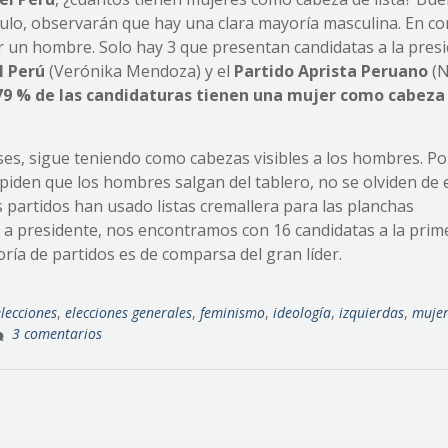
ículo, observarán que hay una clara mayoría masculina. En co
or un hombre. Solo hay 3 que presentan candidatas a la presi
l Perú
(Verónika Mendoza) y el
Partido Aprista Peruano
(N
,79 % de las candidaturas tienen una mujer como cabeza
íses, sigue teniendo como cabezas visibles a los hombres. P
iden que los hombres salgan del tablero, no se olviden de e
partidos han usado listas cremallera para las planchas
s a presidente, nos encontramos con 16 candidatas a la prim
oría de partidos es de comparsa del gran líder.
elecciones
,
elecciones generales
,
feminismo
,
ideología
,
izquierdas
,
muje
3 comentarios