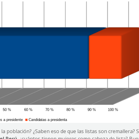
 la población? ¿Saben eso de que las listas son cremallera?
el Perú
, ¿cuántos tienen mujeres como cabeza de lista? Bue