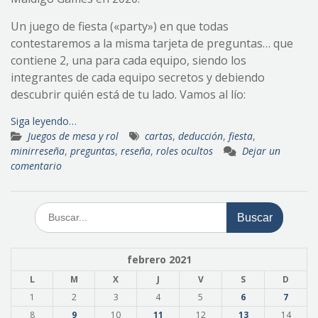
Un juego de fiesta («party») en que todas
contestaremos a la misma tarjeta de preguntas… que
contiene 2, una para cada equipo, siendo los
integrantes de cada equipo secretos y debiendo
descubrir quién está de tu lado. Vamos al lío:
Siga leyendo…
Juegos de mesa y rol
cartas
,
deducción
,
fiesta
,
minirreseña
,
preguntas
,
reseña
,
roles ocultos
Dejar un
comentario
Buscar:
febrero 2021
L
M
X
J
V
S
D
1
2
3
4
5
6
7
8
9
10
11
12
13
14