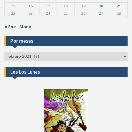
15
16
17
18
19
20
21
22
23
24
25
26
27
28
« Ene
Mar »
Por meses
Por
meses
Lee Los Lunes