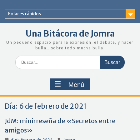
Saltar
al
Enlaces rápidos
contenido
Una Bitácora de Jomra
Un pequeño espacio para la expresión, el debate, y hacer
bulla… sobre todo mucha bulla.
Buscar:
Menú
Día:
6 de febrero de 2021
JdM: minirreseña de «Secretos entre
amigos»
6 de febrero de 2021
Jomra