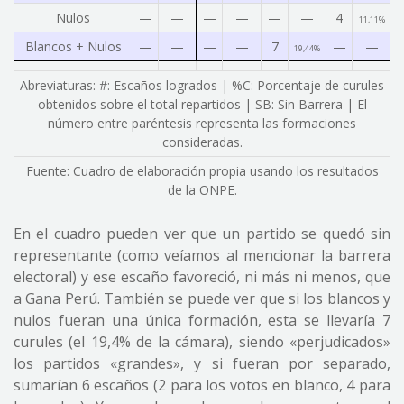
Nulos
—
—
—
—
—
—
4
11,11%
Blancos + Nulos
—
—
—
—
7
—
—
19,44%
Abreviaturas: #: Escaños logrados | %C: Porcentaje de curules
obtenidos sobre el total repartidos | SB: Sin Barrera | El
número entre paréntesis representa las formaciones
consideradas.
Fuente: Cuadro de elaboración propia usando los resultados
de la ONPE.
En el cuadro pueden ver que un partido se quedó sin
representante (como veíamos al mencionar la barrera
electoral) y ese escaño favoreció, ni más ni menos, que
a Gana Perú. También se puede ver que si los blancos y
nulos fueran una única formación, esta se llevaría 7
curules (el 19,4% de la cámara), siendo «perjudicados»
los partidos «grandes», y si fueran por separado,
sumarían 6 escaños (2 para los votos en blanco, 4 para