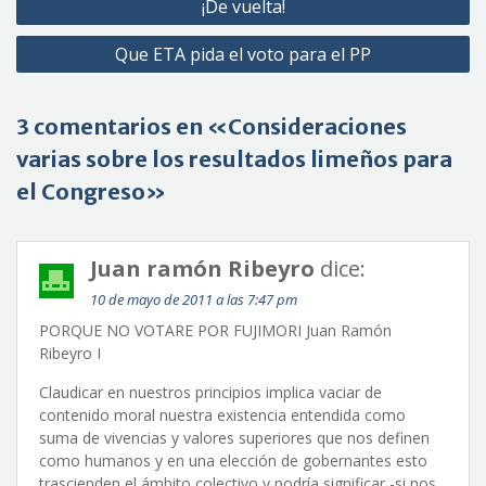
¡De vuelta!
de
Que ETA pida el voto para el PP
entradas
3 comentarios en «Consideraciones
varias sobre los resultados limeños para
el Congreso»
Juan ramón Ribeyro
dice:
10 de mayo de 2011 a las 7:47 pm
PORQUE NO VOTARE POR FUJIMORI Juan Ramón
Ribeyro I
Claudicar en nuestros principios implica vaciar de
contenido moral nuestra existencia entendida como
suma de vivencias y valores superiores que nos definen
como humanos y en una elección de gobernantes esto
trascienden el ámbito colectivo y podría significar -si nos