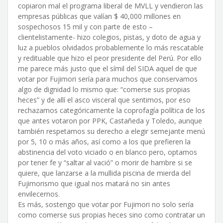
copiaron mal el programa liberal de MVLL y vendieron las
empresas públicas que valían $ 40,000 millones en
sospechosos 15 mil y con parte de esto –
clientelistamente- hizo colegios, pistas, y doto de agua y
luz a pueblos olvidados probablemente lo más rescatable
y redituable que hizo el peor presidente del Perú. Por ello
me parece más justo que el símil del SIDA aquel de que
votar por Fujimori sería para muchos que conservamos
algo de dignidad lo mismo que: “comerse sus propias
heces” y de allí el asco visceral que sentimos, por eso
rechazamos categóricamente la coprofagía política de los
que antes votaron por PPK, Castañeda y Toledo, aunque
también respetamos su derecho a elegir semejante menú
por 5, 10 o más años, así como a los que prefieren la
abstinencia del voto viciado o en blanco pero, optamos
por tener fe y “saltar al vació” o morir de hambre si se
quiere, que lanzarse a la mullida piscina de mierda del
Fujimorismo que igual nos matará no sin antes
envilecernos.
Es más, sostengo que votar por Fujimori no solo sería
como comerse sus propias heces sino como contratar un