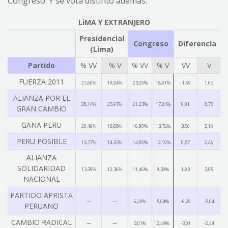
Congreso. Y se vota distinto además.
LiMA Y EXTRANJERO
Presidencial
Congreso
Diferencia
(Lima)
Partido
% VV
% V
% VV
% V
VV
V
FUERZA 2011
21,60%
19,94%
23,29%
18,91%
-1,69
1,03
ALIANZA POR EL
28,14%
25,97%
21,23%
17,24%
6,91
8,73
GRAN CAMBIO
GANA PERU
20,46%
18,88%
16,90%
13,72%
3,56
5,16
PERU POSIBLE
15,77%
14,55%
14,90%
12,10%
0,87
2,46
ALIANZA
SOLIDARIDAD
13,39%
12,36%
11,46%
9,30%
1,93
3,05
NACIONAL
PARTIDO APRISTA
—
—
6,20%
5,04%
-6,20
-5,04
PERUANO
CAMBIO RADICAL
—
—
3,01%
2,44%
-3,01
-2,44