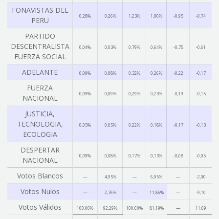
FONAVISTAS DEL
0,28%
0,26%
1,23%
1,00%
-0,95
-0,74
PERU
PARTIDO
DESCENTRALISTA
0,04%
0,03%
0,79%
0,64%
-0,75
-0,61
FUERZA SOCIAL
ADELANTE
0,09%
0,08%
0,32%
0,26%
-0,22
-0,17
FUERZA
0,09%
0,09%
0,29%
0,23%
-0,19
-0,15
NACIONAL
JUSTICIA,
TECNOLOGIA,
0,05%
0,05%
0,22%
0,18%
-0,17
-0,13
ECOLOGIA
DESPERTAR
0,09%
0,08%
0,17%
0,13%
-0,08
-0,05
NACIONAL
Votos Blancos
—
4,95%
—
6,95%
—
-2,00
Votos Nulos
—
2,76%
—
11,86%
—
-9,10
Votos Válidos
100,00%
92,29%
100,00%
81,19%
—
11,09