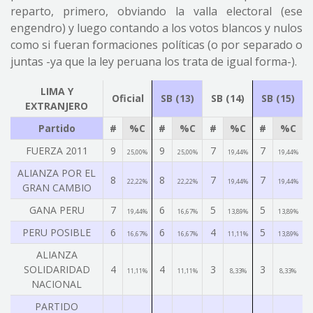
reparto, primero, obviando la valla electoral (ese
engendro) y luego contando a los votos blancos y nulos
como si fueran formaciones políticas (o por separado o
juntas -ya que la ley peruana los trata de igual forma-).
LIMA Y
Oficial
SB (13)
SB (14)
SB (15)
EXTRANJERO
Partido
#
%C
#
%C
#
%C
#
%C
FUERZA 2011
9
9
7
7
25,00%
25,00%
19,44%
19,44%
ALIANZA POR EL
8
8
7
7
22,22%
22,22%
19,44%
19,44%
GRAN CAMBIO
GANA PERU
7
6
5
5
19,44%
16,67%
13,89%
13,89%
PERU POSIBLE
6
6
4
5
16,67%
16,67%
11,11%
13,89%
ALIANZA
SOLIDARIDAD
4
4
3
3
11,11%
11,11%
8,33%
8,33%
NACIONAL
PARTIDO