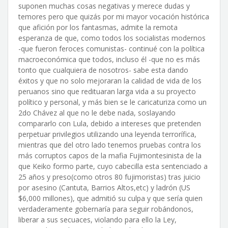
suponen muchas cosas negativas y merece dudas y
temores pero que quizás por mi mayor vocación histórica
que afición por los fantasmas, admite la remota
esperanza de que, como todos los socialistas modernos
-que fueron feroces comunistas- continué con la política
macroeconómica que todos, incluso él -que no es más
tonto que cualquiera de nosotros- sabe esta dando
éxitos y que no solo mejoraran la calidad de vida de los
peruanos sino que redituaran larga vida a su proyecto
político y personal, y más bien se le caricaturiza como un
2do Chávez al que no le debe nada, soslayando
compararlo con Lula, debido a intereses que pretenden
perpetuar privilegios utilizando una leyenda terrorífica,
mientras que del otro lado tenemos pruebas contra los
más corruptos capos de la mafia Fujimontesinista de la
que Keiko formo parte, cuyo cabecilla esta sentenciado a
25 años y preso(como otros 80 fujimoristas) tras juicio
por asesino (Cantuta, Barrios Altos,etc) y ladrón (US
$6,000 millones), que admitió su culpa y que sería quien
verdaderamente gobernaría para seguir robándonos,
liberar a sus secuaces, violando para ello la Ley,