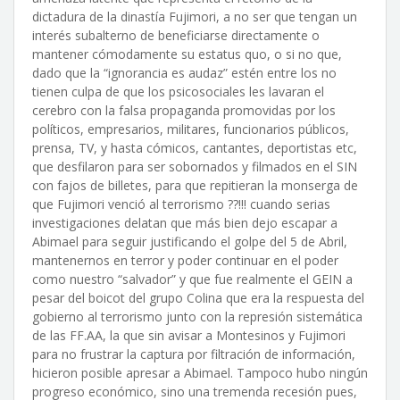
dictadura de la dinastía Fujimori, a no ser que tengan un
interés subalterno de beneficiarse directamente o
mantener cómodamente su estatus quo, o si no que,
dado que la “ignorancia es audaz” estén entre los no
tienen culpa de que los psicosociales les lavaran el
cerebro con la falsa propaganda promovidas por los
políticos, empresarios, militares, funcionarios públicos,
prensa, TV, y hasta cómicos, cantantes, deportistas etc,
que desfilaron para ser sobornados y filmados en el SIN
con fajos de billetes, para que repitieran la monserga de
que Fujimori venció al terrorismo ??!!! cuando serias
investigaciones delatan que más bien dejo escapar a
Abimael para seguir justificando el golpe del 5 de Abril,
mantenernos en terror y poder continuar en el poder
como nuestro “salvador” y que fue realmente el GEIN a
pesar del boicot del grupo Colina que era la respuesta del
gobierno al terrorismo junto con la represión sistemática
de las FF.AA, la que sin avisar a Montesinos y Fujimori
para no frustrar la captura por filtración de información,
hicieron posible apresar a Abimael. Tampoco hubo ningún
progreso económico, sino una tremenda recesión pues,