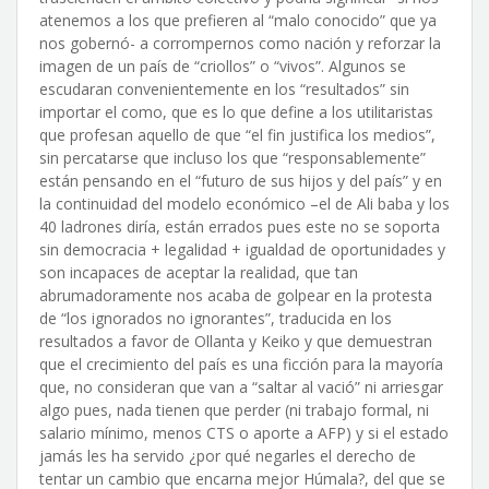
atenemos a los que prefieren al “malo conocido” que ya
nos gobernó- a corrompernos como nación y reforzar la
imagen de un país de “criollos” o “vivos”. Algunos se
escudaran convenientemente en los “resultados” sin
importar el como, que es lo que define a los utilitaristas
que profesan aquello de que “el fin justifica los medios”,
sin percatarse que incluso los que “responsablemente”
están pensando en el “futuro de sus hijos y del país” y en
la continuidad del modelo económico –el de Ali baba y los
40 ladrones diría, están errados pues este no se soporta
sin democracia + legalidad + igualdad de oportunidades y
son incapaces de aceptar la realidad, que tan
abrumadoramente nos acaba de golpear en la protesta
de “los ignorados no ignorantes”, traducida en los
resultados a favor de Ollanta y Keiko y que demuestran
que el crecimiento del país es una ficción para la mayoría
que, no consideran que van a “saltar al vació” ni arriesgar
algo pues, nada tienen que perder (ni trabajo formal, ni
salario mínimo, menos CTS o aporte a AFP) y si el estado
jamás les ha servido ¿por qué negarles el derecho de
tentar un cambio que encarna mejor Húmala?, del que se