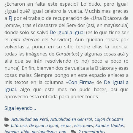
¿Echaron en falta este espacio? Lo dudo, pero igual.
¿Igual qué? Igual celebro la vuelta. Muchísimas gracias
a
FJ
por el trabajo de recuperación de «Una Bitácora de
Jomra», tras el desastre del Servidor (así, en mayúscula)
donde solo se salvó
De igual a Igual
(es lo que tiene ser
el
ojito derecho
del Servidor). Aun quedan cosas por
volverlas a poner en su sitio (entre ellas la licencia,
todas las imágenes de
Garabatos
) y algunas cosas acá y
allá que se irán resolviendo (o no) poco a poco (o
nunca). En fin, bienvenidos de vuelta a la Bitácora y esas
cosas malas. Siempre pongo en este espacio enlaces a
mis textos en la columna «
Con Firma
» de
De Igual a
Igual
, algo que este mes no pude hacer, así que
aprovecho esta entrada para poner todos.
Siga leyendo…
Actualidad del Perú
,
Actualidad en General
,
Cajón de Sastre
bitácora
,
De Igual a Igual
,
ee.uu.
,
elecciones
,
Estados Unidos
,
humala
,
libia
,
nacionalismo
,
pnp
2 comentarios