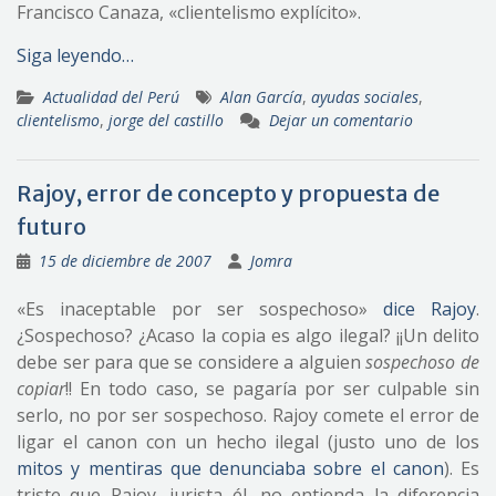
Francisco Canaza, «clientelismo explícito».
Siga leyendo…
Actualidad del Perú
Alan García
,
ayudas sociales
,
clientelismo
,
jorge del castillo
Dejar un comentario
Rajoy, error de concepto y propuesta de
futuro
15 de diciembre de 2007
Jomra
«Es inaceptable por ser sospechoso»
dice Rajoy
.
¿Sospechoso? ¿Acaso la copia es algo ilegal? ¡¡Un delito
debe ser para que se considere a alguien
sospechoso de
copiar
!! En todo caso, se pagaría por ser culpable sin
serlo, no por ser sospechoso. Rajoy comete el error de
ligar el canon con un hecho ilegal (justo uno de los
mitos y mentiras que denunciaba sobre el canon
). Es
triste que Rajoy, jurista él, no entienda la diferencia