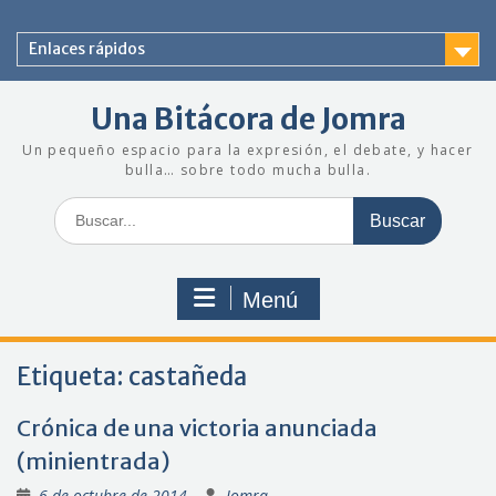
Saltar
al
Enlaces rápidos
contenido
Una Bitácora de Jomra
Un pequeño espacio para la expresión, el debate, y hacer
bulla… sobre todo mucha bulla.
Buscar:
Menú
Etiqueta:
castañeda
Crónica de una victoria anunciada
(minientrada)
6 de octubre de 2014
Jomra