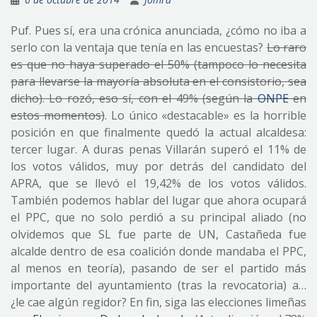
Puf. Pues sí, era una crónica anunciada, ¿cómo no iba a
serlo con la ventaja que tenía en las encuestas?
Lo raro
es que no haya superado el 50% (tampoco lo necesita
para llevarse la mayoría absoluta en el consistorio, sea
dicho). Lo rozó, eso sí, con el 49% (según la
ONPE
en
estos momentos)
. Lo único «destacable» es la horrible
posición en que finalmente quedó la actual alcaldesa:
tercer lugar. A duras penas Villarán superó el 11% de
los votos válidos, muy por detrás del candidato del
APRA, que se llevó el 19,42% de los votos válidos.
También podemos hablar del lugar que ahora ocupará
el PPC, que no solo perdió a su principal aliado (no
olvidemos que SL fue parte de UN, Castañeda fue
alcalde dentro de esa coalición donde mandaba el PPC,
al menos en teoría), pasando de ser el partido más
importante del ayuntamiento (tras la revocatoria) a…
¿le cae algún regidor? En fin, siga las elecciones limeñas