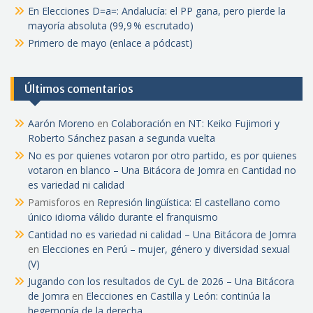
En Elecciones D=a=: Andalucía: el PP gana, pero pierde la
mayoría absoluta (99,9 % escrutado)
Primero de mayo (enlace a pódcast)
Últimos comentarios
Aarón Moreno
en
Colaboración en NT: Keiko Fujimori y
Roberto Sánchez pasan a segunda vuelta
No es por quienes votaron por otro partido, es por quienes
votaron en blanco – Una Bitácora de Jomra
en
Cantidad no
es variedad ni calidad
Pamisforos
en
Represión lingüística: El castellano como
único idioma válido durante el franquismo
Cantidad no es variedad ni calidad – Una Bitácora de Jomra
en
Elecciones en Perú – mujer, género y diversidad sexual
(V)
Jugando con los resultados de CyL de 2026 – Una Bitácora
de Jomra
en
Elecciones en Castilla y León: continúa la
hegemonía de la derecha