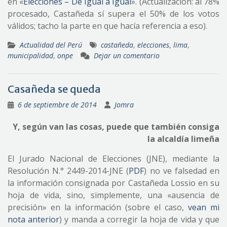
en «
Elecciones – De Igual a Igual
». (Actualización: al 78%
procesado, Castañeda sí supera el 50% de los votos
válidos; tacho la parte en que hacía referencia a eso).
Actualidad del Perú
castañeda
,
elecciones
,
lima
,
municipalidad
,
onpe
Dejar un comentario
Casañeda se queda
6 de septiembre de 2014
Jomra
Y, según van las cosas, puede que también consiga
la alcaldía limeña
El Jurado Nacional de Elecciones (JNE), mediante la
Resolución N.° 2449-2014-JNE (
PDF
) no ve falsedad en
la información consignada por Castañeda Lossio en su
hoja de vida, sino, simplemente, una «ausencia de
precisión» en la información (sobre el caso,
vean mi
nota anterior
) y manda a corregir la hoja de vida y que