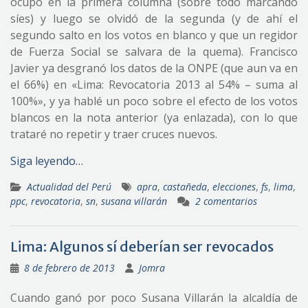
ocupó en la primera columna (sobre todo marcando
síes) y luego se olvidó de la segunda (y de ahí el
segundo salto en los votos en blanco y que un regidor
de Fuerza Social se salvara de la quema). Francisco
Javier ya desgranó los datos de la ONPE (que aun va en
el 66%) en «Lima: Revocatoria 2013 al 54% – suma al
100%», y ya hablé un poco sobre el efecto de los votos
blancos en la nota anterior (ya enlazada), con lo que
trataré no repetir y traer cruces nuevos.
Siga leyendo…
Actualidad del Perú
apra
,
castañeda
,
elecciones
,
fs
,
lima
,
ppc
,
revocatoria
,
sn
,
susana villarán
2 comentarios
Lima: Algunos sí deberían ser revocados
8 de febrero de 2013
Jomra
Cuando ganó por poco Susana Villarán la alcaldía de