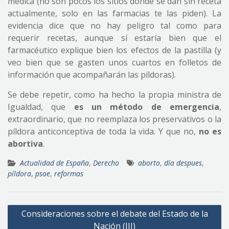
médica (no son pocos los sitios donde se dan sin receta
actualmente, solo en las farmacias te las piden). La
evidencia dice que no hay peligro tal como para
requerir recetas, aunque sí estaría bien que el
farmacéutico explique bien los efectos de la pastilla (y
veo bien que se gasten unos cuartos en folletos de
información que acompañarán las píldoras).
Se debe repetir, como ha hecho la propia ministra de
Igualdad, que
es un método de emergencia
,
extraordinario, que no reemplaza los preservativos o la
píldora anticonceptiva de toda la vida. Y que no,
no es
abortiva
.
Actualidad de España
,
Derecho
aborto
,
día despues
,
píldora
,
psoe
,
reformas
Navegación
Consideraciones sobre el debate del Estado de la
de
Nación (III)