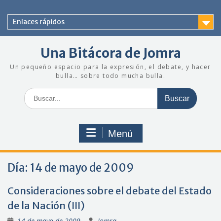
Saltar
al
Enlaces rápidos
contenido
Una Bitácora de Jomra
Un pequeño espacio para la expresión, el debate, y hacer
bulla… sobre todo mucha bulla.
Buscar:
Menú
Día:
14 de mayo de 2009
Consideraciones sobre el debate del Estado
de la Nación (III)
14 de mayo de 2009
Jomra