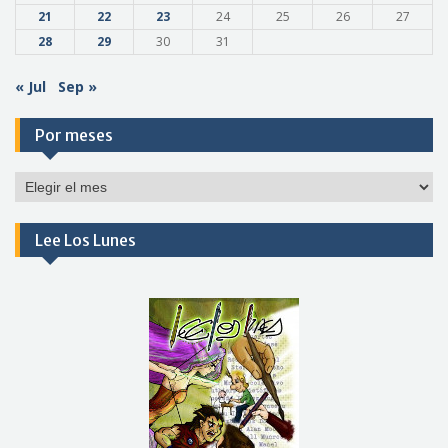
21
22
23
24
25
26
27
28
29
30
31
« Jul
Sep »
Por meses
Por
meses
Lee Los Lunes